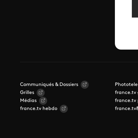
Communiqués & Dossiers
Phototele
Grilles
france.tv
Médias
france.tv
france.tv hebdo
france.tv