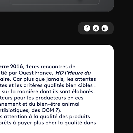
Partagez 'HD, l'heure du débat
Partagez 'HD, l'heure du 
Partagez 'HD, l'heur
erre 2016
, 1ères rencontres de
itié par Ouest France,
HD l’Heure du
aire. Car plus que jamais, les attentes
 et les critères qualités bien ciblés :
 sur la manière dont ils sont élaborés.
teurs pour les producteurs en ces
onnement et du bien-être animal
ntibiotiques, des OGM ?).
 attention à la qualité des produits
 prêts à payer plus cher la qualité dans