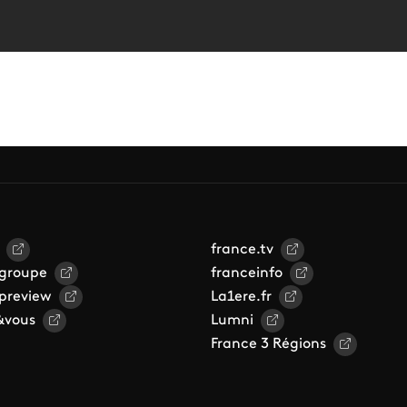
france.tv
 groupe
franceinfo
 preview
La1ere.fr
&vous
Lumni
France 3 Régions