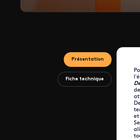
Présentation
Po
l’
Fiche technique
D
de
at
De
te
et
Se
al
to