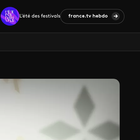
L'été des festivals
france.tv hebdo