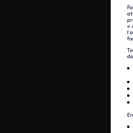
Fa
at
pr
« 
l’
fo
To
do
En