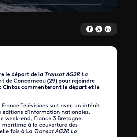
Partagez 'Littoral spécial dépa
Partagez 'Littoral spécia
Partagez 'Littoral s
e le départ de la
Transat AG2R La
nt de Concarneau (29) pour rejoindre
ic Cintas commenteront le départ et le
 France Télévisions suit avec un intérêt
 éditions d’information nationales,
Ce week-end, France 3 Bretagne,
e maritime à la couverture des
lle fois à La
Transat AG
2R La