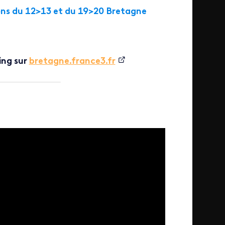
ions du 12>13 et du 19>20 Bretagne
ing sur
bretagne.france3.fr