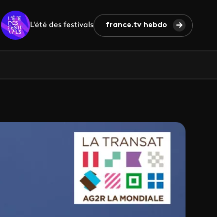
L'été des festivals
france.tv hebdo