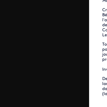
Mo
Cr
Bé
l’
de
Ca
Le
To
po
jo
pr
In
De
la
da
(l