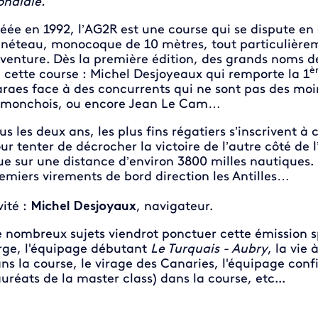
ndiale.
éée en 1992, l’AG2R est une course qui se dispute en 
néteau, monocoque de 10 mètres, tout particulièrem
aventure. Dès la première édition, des grands noms de l
è
 cette course : Michel Desjoyeaux qui remporte la 1
raes face à des concurrents qui ne sont pas des moin
monchois, ou encore Jean Le Cam…
us les deux ans, les plus fins régatiers s’inscrivent 
ur tenter de décrocher la victoire de l’autre côté de 
ue sur une distance d’environ 3800 milles nautiques.
emiers virements de bord direction les Antilles…
vité :
Michel Desjoyaux
, navigateur.
 nombreux sujets viendrot ponctuer cette émission sp
rge, l'équipage débutant
Le Turquais - Aubry
, la vie
ns la course, le virage des Canaries, l'équipage con
auréats de la master class) dans la course, etc...