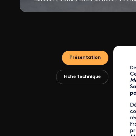
Présentation
Dé
Ce
Fiche technique
Mo
Sa
pa
Dé
co
ré
Fr
pr