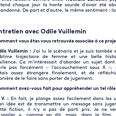
tend chaque jour la honte sourde d’avoir été aban
andonné. De part et d’autre, le même sentiment : la 
ntretien avec Odile Vuillemin
mment vous êtes vous retrouvée associée à ce proje
ile Vuillemin :
J’ai lu le scénario et je suis tombée 
blime trajectoire de femme et une belle histo
silience. Ça m’intéressait d’aborder un sujet don
rle pas forcément – l’accouchement sous X –, 
étais assez étrangère finalement, et de réfléch
nière de le faire sans porter de jugement.
mment avez-vous fait pour appréhender un tel rôle
 V. :
En fait, je plonge assez facilement dans les u
n idée est de transmettre un message sans juger
tte fiction, il n’y a pas de parti pris. Je ne v
spoiler », comme on dit, mais, dans le film, 