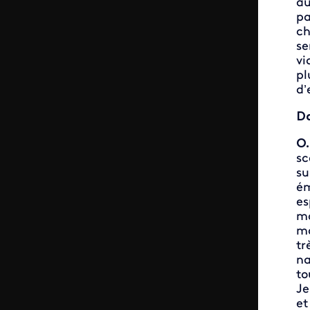
au
pa
ch
se
vi
pl
d’
Da
O.
sc
su
ém
es
mo
ma
tr
na
to
Je
et