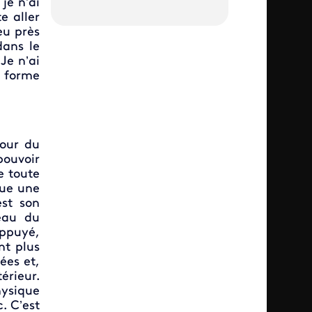
je n’ai
e aller
eu près
dans le
Je n’ai
 forme
tour du
pouvoir
e toute
nue une
st son
eau du
appuyé,
nt plus
ées et,
térieur.
hysique
. C’est