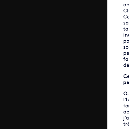
ac
Ch
Ce
sa
ta
in
pa
so
pe
fa
dé
Ce
pe
O.
l’
fo
ac
j’
tr