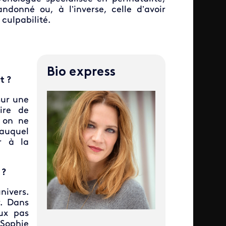
donné ou, à l’inverse, celle d’avoir
culpabilité.
Bio express
t ?
sur une
ire de
t on ne
auquel
ir à la
 ?
nivers.
. Dans
eux pas
Sophie