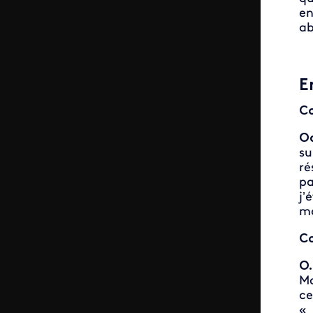
en
ab
E
Co
Od
su
ré
pa
j’
ma
Co
O.
Mo
ce
« 