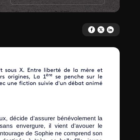
Partagez 'NÉ SOUS SILENCE' s
Partagez 'NÉ SOUS SILENC
Partagez 'NÉ SOUS S
t sous X. Entre liberté de la mère et
ère
rs origines, La 1
se penche sur le
ec une fiction suivie d’un débat animé
ux, décide d’assurer bénévolement la
ans envergure, il vient d’avouer le
’entourage de Sophie ne comprend son