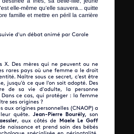
destinée à Inès, sa belle-fille, jeune
est elle-même qu’elle sauvera... quitte
e famille et mettre en péril la carrière
 suivie d’un débat animé par Carole
 X. Des mères qui ne peuvent ou ne
des rares pays où une femme a le droit
tité. Naître sous ce secret, c'est être
ne, jusqu'à ce que l'on soit adopté. Des
e de sa vie d’adulte, la personne
 Dans ce cas, qui protéger : la femme
tre ses origines ?
cès aux origines personnelles (CNAOP) a
 leur quête.
Jean-Pierre Bourély,
son
aessler
, aux côtés de
Maele Le Goff
de naissance et prend soin des bébés
ychologue spécialisée en périnatalité,