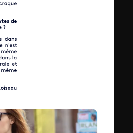
 craque
ntes de
e ?
es dans
e n’est
la même
dans la
ale et
e même
Loiseau