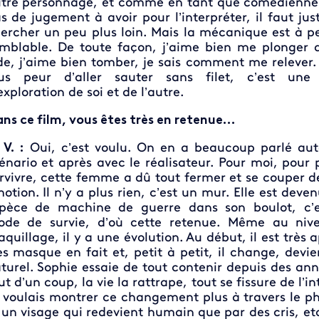
tre personnage, et comme en tant que comédienne 
s de jugement à avoir pour l’interpréter, il faut just
ercher un peu plus loin. Mais la mécanique est à p
mblable. De toute façon, j’aime bien me plonger 
de, j’aime bien tomber, je sais comment me relever. 
us peur d’aller sauter sans filet, c’est une
exploration de soi et de l’autre.
ns ce film, vous êtes très en retenue…
 V. :
Oui, c’est voulu. On en a beaucoup parlé au
énario et après avec le réalisateur. Pour moi, pour 
rvivre, cette femme a dû tout fermer et se couper d
otion. Il n’y a plus rien, c’est un mur. Elle est deve
pèce de machine de guerre dans son boulot, c’e
de de survie, d’où cette retenue. Même au niv
quillage, il y a une évolution. Au début, il est très 
ès masque en fait et, petit à petit, il change, devie
turel. Sophie essaie de tout contenir depuis des ann
ut d’un coup, la vie la rattrape, tout se fissure de l’in
 voulais montrer ce changement plus à travers le p
 un visage qui redevient humain que par des cris, etc