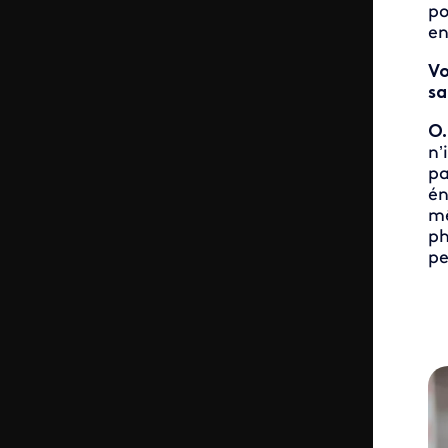
po
en
Vo
sa
O.
n’
pa
én
mê
ph
pe