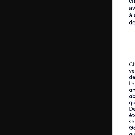
ch
av
à 
de
Ch
ve
de
l'
an
ab
qu
De
ét
se
Ga
qu