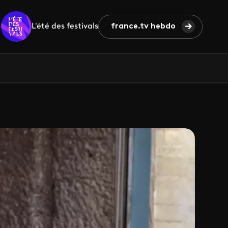
L'été des festivals
france.tv hebdo