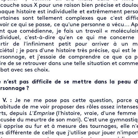
couche sous X pour une raison bien précise et doulo
aque histoire est individuelle et extrêmement perso
rtaines sont tellement complexes que c’est diffi
voir ce qui se passe, ce qu’une personne a vécu… Ap
nt que comédienne, je fais un travail « moléculai
dividuel, c’est-à-dire qu’en ce qui me concerne 
rtir de l’infiniment petit pour arriver à un m
ciétal ; je pars d’une histoire très précise, qui est l
rsonnage, et j’essaie de comprendre ce que ça p
ire de se retrouver dans une telle situation et commen
bat avec ses choix.
 n’est pas difficile de se mettre dans la peau d
rsonnage ?
 V. :
Je ne me pose pas cette question, parce q
habitude de me voir proposer des rôles assez intenses
rts, depuis
L’Emprise
(l’histoire, vraie, d’une femme
cusée du meurtre de son mari). C’est une gymnasti
ai apprise au fur et à mesure des tournages, elle n’
ès différente de celle que j’utilise pour jouer n’impor