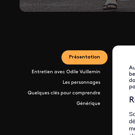
Présentation
Au
Entretien avec Odile Vuillemin
be
do
Les personnages
pa
Quelques clés pour comprendre
R
Générique
So
dé
me