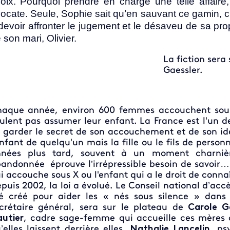
oix. Pourquoi prendre en charge une telle affaire, 
ocate. Seule, Sophie sait qu’en sauvant ce gamin, c’
devoir affronter le jugement et le désaveu de sa propr
 son mari, Olivier.
La fiction sera
Gaessler.
aque année, environ 600 femmes accouchent sous
ulent pas assumer leur enfant. La France est l'un 
 garder le secret de son accouchement et de son iden
enfant de quelqu'un mais la fille ou le fils de person
nées plus tard, souvent à un moment charnièr
andonnée éprouve l’irrépressible besoin de savoir…
i accouche sous X ou l'enfant qui a le droit de connaî
puis 2002, la loi a évolué. Le Conseil national d’ac
é créé pour aider les « nés sous silence » dans
crétaire général, sera sur le plateau de
Carole G
utier
, cadre sage-femme qui accueille ces mères 
’elles laissent derrière elles.
Nathalie Lancelin
, ps