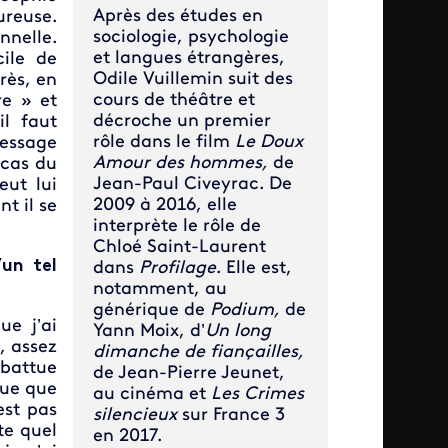
Après des études en
ureuse.
sociologie, psychologie
nnelle.
et langues étrangères,
cile de
Odile Vuillemin suit des
rès, en
cours de théâtre et
re » et
décroche un premier
il faut
rôle dans le film
Le Doux
essage
Amour des hommes,
de
e cas du
Jean-Paul Civeyrac. De
eut lui
2009 à 2016, elle
t il se
interprète le rôle de
Chloé Saint-Laurent
’un tel
dans
Profilage
. Elle est,
notamment, au
générique de
Podium,
de
ue j’ai
Yann Moix, d’
Un long
, assez
dimanche de fiançailles,
 battue
de Jean-Pierre Jeunet,
que que
au cinéma et
Les Crimes
est pas
silencieux
sur France 3
te quel
en 2017.