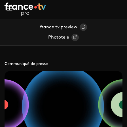
Aller au contenu principal
france.tv preview
Phototele
Communiqué de presse