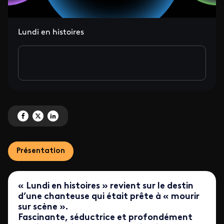
Lundi en histoires
Partagez '[node:field_titre_bandeau:value]' sur Facebook
Partagez '[node:field_titre_bandeau:value]' sur X
Partagez '[node:field_titre_bandeau:value]' sur LinkedIn
Présentation
« Lundi en histoires » revient sur le destin
d’une chanteuse qui était prête à « mourir
sur scène ».
Fascinante, séductrice et profondément