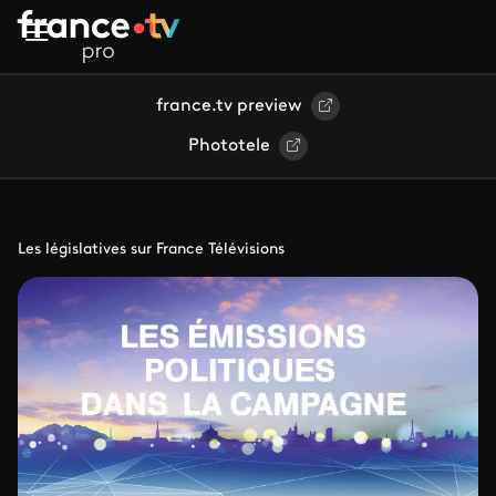
Aller au contenu principal
france.tv preview
Phototele
Les législatives sur France Télévisions