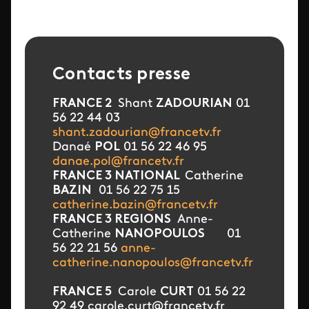
Contacts presse
FRANCE 2
Shant
ZADOURIAN
01
56 22 44 03
shant.zadourian@francetv.fr
Danaé
POL
01 56 22 46 95
danae.pol@francetv.fr
FRANCE 3 NATIONAL
Catherine
BAZIN
01 56 22 75 15
catherine.bazin@francetv.fr
FRANCE 3 REGIONS
Anne-
Catherine
NANOPOULOS
01
56 22 21 56
anne-
catherine.nanopoulos@francetv.fr
FRANCE 5
Carole
CURT
01 56 22
92 49 carole.curt@francetv.fr