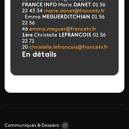
FRANCE INFO
Marie
DANET
01 56
22 43 34
marie.danet@francetv.fr
Emma
MEGUERDITCHIAN
01 56
22 56
46
emma.meguer@francetv.fr
1ère
Christelle
LEFRANCOIS
01 56
22 71
20
christelle.lefrancois@francetv.fr
En détails
Communiqués & Dossiers