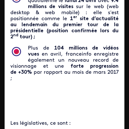
quotidienne le
lundi 24 avril
avec
9.4
millions de visites
sur le web (web
desktop & web mobile) : elle s’est
er
positionnée comme le
1
site d’actualité
au lendemain du premier tour de la
présidentielle (position confirmée lors du
nd
2
tour) ;
Plus de
104 millions de vidéos
vues
en avril, franceinfo enregistre
également un nouveau record de
visionnage et une
forte progression
de
+30%
par rapport au mois de mars 2017
;
Les législatives, ce sont :