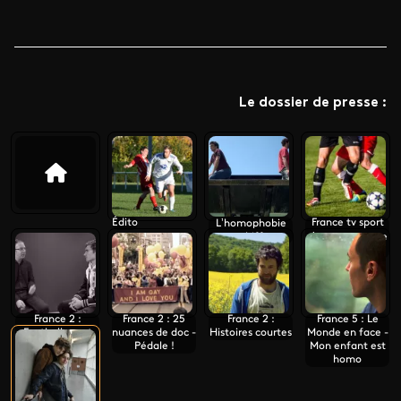
Le dossier de presse :
Édito
France tv sport
L’homophobie
en chiffres
s’engage contre
l’homophobie
France 2 :
France 2 : 25
France 2 :
France 5 : Le
Footballeur et
nuances de doc -
Histoires courtes
Monde en face -
Pédale !
Mon enfant est
homo, au cœur
homo
du tabou