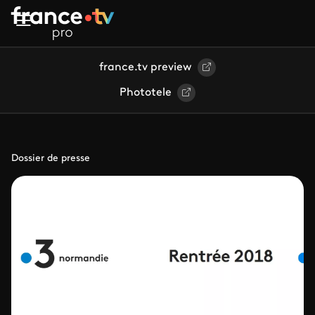
Aller au contenu principal
france.tv preview
Phototele
Dossier de presse