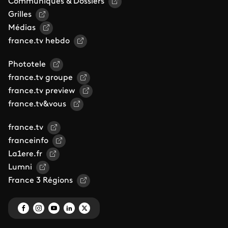
Communiqués & Dossiers
Grilles
Médias
france.tv hebdo
Phototele
france.tv groupe
france.tv preview
france.tv&vous
france.tv
franceinfo
La1ere.fr
Lumni
France 3 Régions