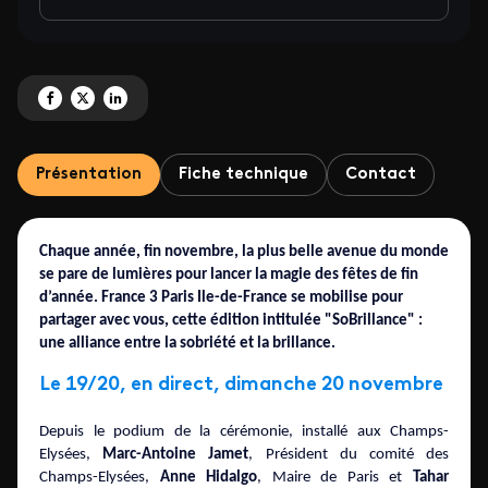
Partagez 'Illuminations des Champs-Elysées avec Tahar Rahim' sur Faceboo
Partagez 'Illuminations des Champs-Elysées avec Tahar Rahim' sur X
Partagez 'Illuminations des Champs-Elysées avec Tahar Rahim' su
Présentation
Fiche technique
Contact
Chaque année, fin novembre, la plus belle avenue du monde
se pare de lumières pour lancer la magie des fêtes de fin
d’année. France 3 Paris Ile-de-France se mobilise pour
partager avec vous, cette édition intitulée "SoBrillance" :
une alliance entre la sobriété et la brillance.
Le 19/20, en direct, dimanche 20 novembre
Depuis le podium de la cérémonie, installé aux Champs-
Elysées,
Marc-Antoine Jamet
, Président du comité des
Champs-Elysées,
Anne Hidalgo
, Maire de Paris et
Tahar