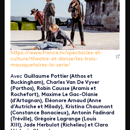
https://www.france.tv/spectacles-et-
culture/theatre-et-danse/les-trois-
mousquetaires-la-serie/
Avec
Guillaume Pottier (Athos et
Buckingham), Charles Van De Vyver
(Porthos), Robin Causse (Aramis et
Rochefort), Maxime Le Gac-Olanie
(d’Artagnan), Eléonore Arnaud (Anne
d’Autriche et Milady), Kristina Chaumont
(Constance Bonacieux), Antonin Fadinard
(Tréville), Grégoire Lagrange (Louis
XIII), Jade Herbulot (Richelieu) et Clara