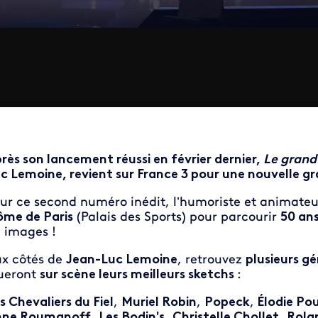
rès son lancement réussi en février dernier,
Le grand
c Lemoine, revient sur France 3 pour une nouvelle gra
ur ce second numéro inédit, l’humoriste et animateur
me de Paris
(Palais des Sports) pour parcourir
50 ans
 images !
x côtés de
Jean-Luc Lemoine
, retrouvez
plusieurs g
ueront
sur scène leurs meilleurs sketchs
:
s Chevaliers du Fiel
,
Muriel Robin
,
Popeck
,
Élodie Po
nne Roumanoff
,
Les Bodin's
,
Christelle Chollet
,
Rola