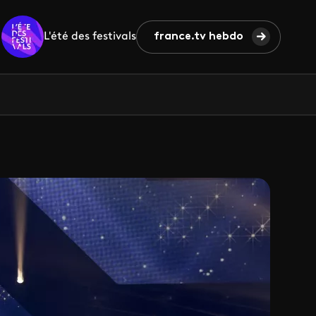
L'été des festivals
france.tv hebdo