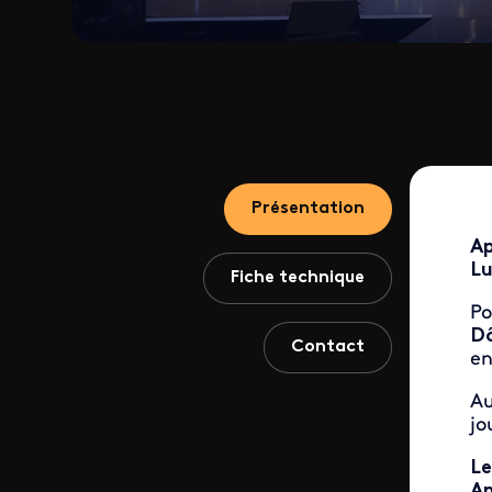
Présentation
Ap
Lu
Fiche technique
Po
Dô
Contact
en
Au
jo
Le
A