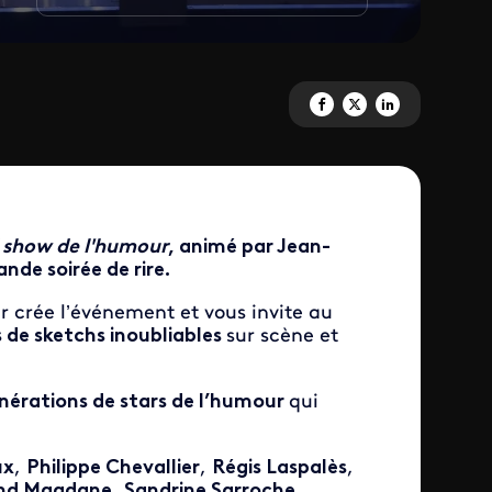
Partagez 'Le grand show de l'h
Partagez 'Le grand show d
Partagez 'Le grand s
 show de l'humour
, animé par Jean-
nde soirée de rire.
 crée l’événement et vous invite au
 de sketchs inoubliables
sur scène et
énérations de stars de l’humour
qui
ux
,
Philippe Chevallier
,
Régis Laspalès
,
nd Magdane
,
Sandrine Sarroche
,