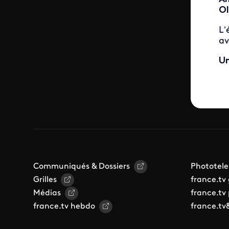
Ol
L’
av
Un
Communiqués & Dossiers
Phototele
Grilles
france.tv
Médias
france.tv
france.tv hebdo
france.tv