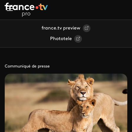
Aller au contenu principal
france.tv preview
Phototele
Communiqué de presse