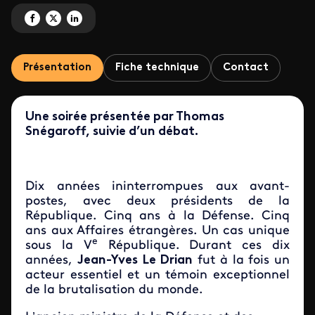
Partagez 'En guerres, Jean-Yves Le Drian témoigne' sur Facebook
Partagez 'En guerres, Jean-Yves Le Drian témoigne' sur X
Partagez 'En guerres, Jean-Yves Le Drian témoigne' sur LinkedIn
Présentation
Fiche technique
Contact
Une soirée présentée par Thomas
Snégaroff, suivie d’un débat.
Dix années ininterrompues aux avant-
postes, avec deux présidents de la
République. Cinq ans à la Défense. Cinq
ans aux Affaires étrangères. Un cas unique
e
sous la V
République. Durant ces dix
années,
Jean-Yves Le Drian
fut à la fois un
acteur essentiel et un témoin exceptionnel
de la brutalisation du monde.