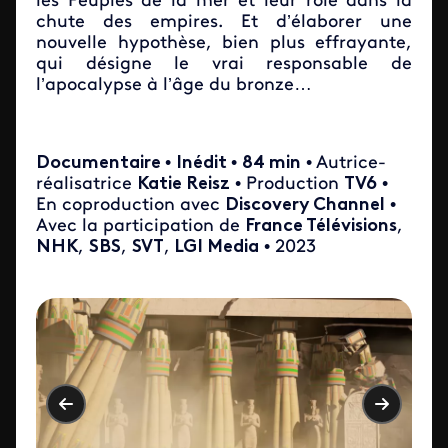
les Peuples de la mer et leur rôle dans la
chute des empires. Et d’élaborer une
nouvelle hypothèse, bien plus effrayante,
qui désigne le vrai responsable de
l’apocalypse à l’âge du bronze…
Documentaire
•
Inédit
•
84 min
• Autrice-
réalisatrice
Katie Reisz
• Production
TV6
•
En coproduction avec
Discovery Channel
•
Avec la participation de
France Télévisions
,
NHK
,
SBS
,
SVT
,
LGI Media
• 2023