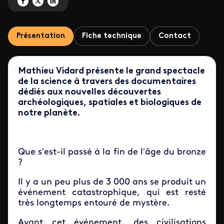
Partagez 'L'Apocalypse à l'âge du bronze' sur Facebook
Partagez 'L'Apocalypse à l'âge du bronze' sur X
Partagez 'L'Apocalypse à l'âge du bronze' sur LinkedIn
Présentation
Fiche technique
Contact
Mathieu Vidard présente le grand spectacle
de la science à travers des documentaires
dédiés aux nouvelles découvertes
archéologiques, spatiales et biologiques de
notre planète.
Que s’est-il passé à la fin de l’âge du bronze
?
Il y a un peu plus de 3 000 ans se produit un
événement catastrophique, qui est resté
très longtemps entouré de mystère.
Avant cet événement, des civilisations