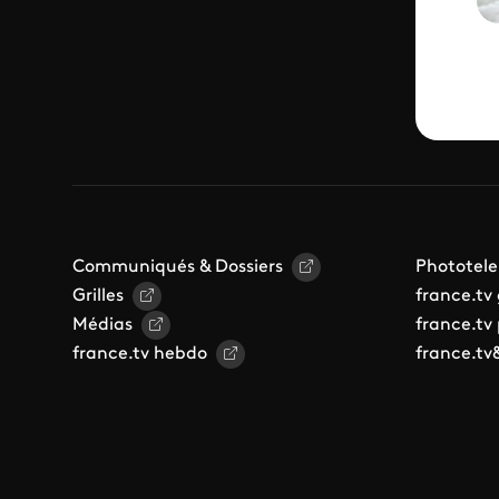
Communiqués & Dossiers
Phototele
Grilles
france.tv
Médias
france.tv
france.tv hebdo
france.tv