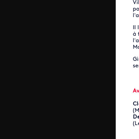
Vi
po
l’
Il
à
l’
Ma
Gi
se
A
Cl
(M
D
(L