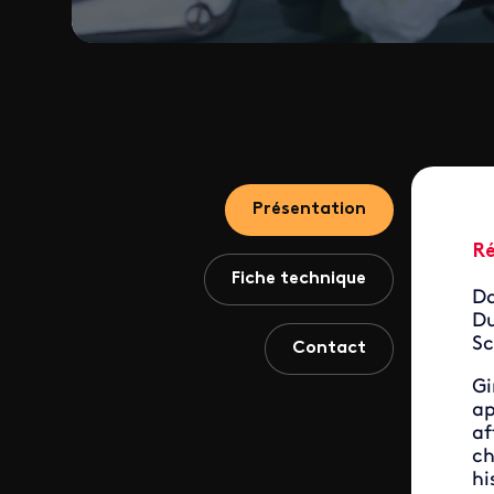
Présentation
R
Fiche technique
Da
Du
Sc
Contact
Gi
ap
af
ch
hi