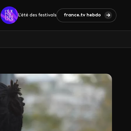
L'été des festivals
france.tv hebdo