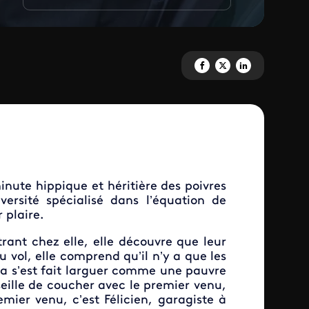
Partagez 'Le premier venu' sur
Partagez 'Le premier venu
Partagez 'Le premier
nute hippique et héritière des poivres
sité spécialisé dans l’équation de
 plaire.
rant chez elle, elle découvre que leur
u vol, elle comprend qu’il n’y a que les
na s’est fait larguer comme une pauvre
seille de coucher avec le premier venu,
ier venu, c’est Félicien, garagiste à