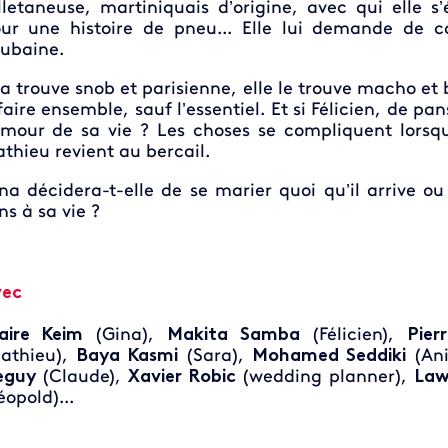
lletaneuse, martiniquais d’origine, avec qui elle s
ur une histoire de pneu... Elle lui demande de co
aubaine.
 la trouve snob et parisienne, elle le trouve macho et
 faire ensemble, sauf l’essentiel. Et si Félicien, de 
amour de sa vie ? Les choses se compliquent lorsqu
thieu revient au bercail.
na décidera-t-elle de se marier quoi qu’il arrive o
ns à sa vie ?
vec
aire Keim
(Gina),
Makita Samba
(Félicien),
Pier
athieu),
Baya Kasmi
(Sara),
Mohamed Seddiki
(Ani
eguy
(Claude),
Xavier Robic
(wedding planner),
Law
éopold)...