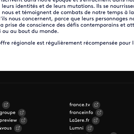
inscrivent dans notre époque et s’enracinent dans no
 leurs identités et de leurs mutations. Ils se nourris
 nous et témoignent de combats de notre temps à la fo
’ils nous concernent, parce que leurs personnages no
la prise de conscience des défis contemporains et att
i ou au bout du monde.
offre régionale est régulièrement récompensée pour 
france.tv
 groupe
franceinfo
 preview
La1ere.fr
&vous
Lumni