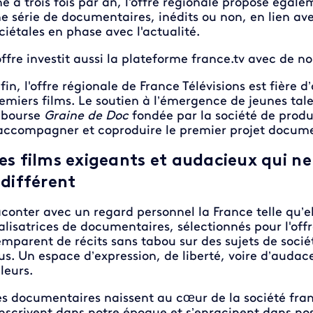
e à trois fois par an, l'offre régionale propose égale
e série de documentaires, inédits ou non, en lien av
ciétales en phase avec l'actualité.
offre investit aussi la plateforme france.tv avec de 
fin, l'offre régionale de France Télévisions est fière
emiers films. Le soutien à l’émergence de jeunes tal
 bourse
Graine de Doc
fondée par la société de produ
accompagner et coproduire le premier projet docume
es films exigeants et audacieux qui ne
ndifférent
conter avec un regard personnel la France telle qu’elle
alisatrices de documentaires, sélectionnés pour l'off
emparent de récits sans tabou sur des sujets de sociét
us. Un espace d’expression, de liberté, voire d’audace,
lleurs.
s documentaires naissent au cœur de la société frança