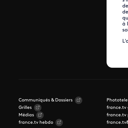
s’
de
de
qu
à 
so
L'
Communiqués & Dossiers
Phototele
Grilles
france.tv
Médias
france.tv
france.tv hebdo
france.tv