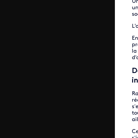
Un
un
so
L'
En
pr
la
d'
D
i
Ra
ré
s’
to
ai
Ce