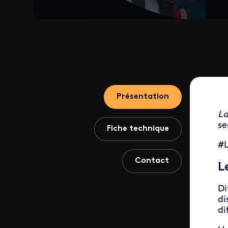
Présentation
La
s
Fiche technique
#L
Contact
L
Di
di
di