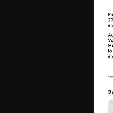
Po
20
en
Au
Va
He
la
ém
* re
2