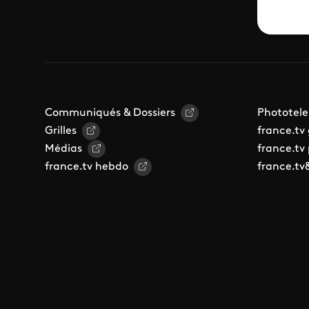
Communiqués & Dossiers
Phototele
Grilles
france.tv
Médias
france.tv
france.tv hebdo
france.tv