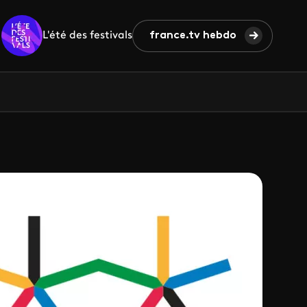
L'été des festivals
france.tv hebdo