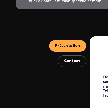
Tout Le Sport - Emission spéciale demain
Présentation
Contact
Di
se
mi
Té
Fr