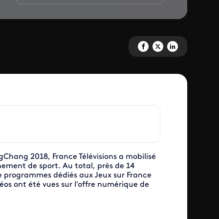
Partagez 'France Télévisions a
Partagez 'France Télévisi
Partagez 'France Tél
ngChang 2018, France Télévisions a mobilisé
nement de sport. Au total, près de 14
 de programmes dédiés aux Jeux sur France
idéos ont été vues sur l'offre numérique de