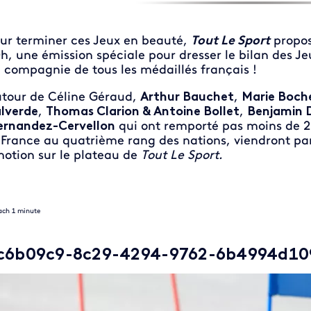
ur terminer ces Jeux en beauté,
Tout Le Sport
propos
h, une émission spéciale pour dresser le bilan des
 compagnie de tous les médaillés français !
tour de Céline Géraud,
Arthur Bauchet
,
Marie Boch
lverde
,
Thomas Clarion & Antoine Bollet
,
Benjamin 
rnandez-Cervellon
qui ont remporté pas moins de 2
 France au quatrième rang des nations, viendront par
otion sur le plateau de
Tout Le Sport.
ach 1 minute
c6b09c9-8c29-4294-9762-6b4994d10