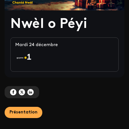
Nwèl o Péyi
Mardi 24 décembre
Partagez 'Nwèl o Péyi' sur Facebook
Partagez 'Nwèl o Péyi' sur X
Partagez 'Nwèl o Péyi' sur LinkedIn
Présentation