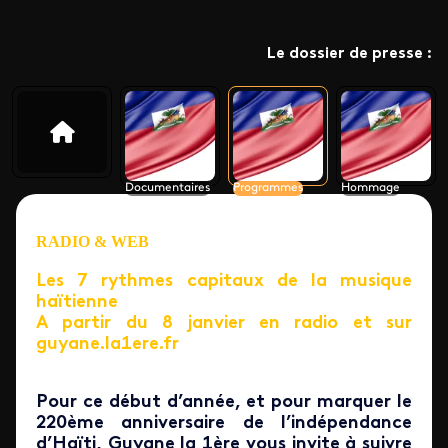
Le dossier de presse :
Documentaires
Programmes
Hommage
RADIO & WEB
Les 7 rythmes capitaux de la musique
haïtienne
A partir du 8 janvier en radio et sur
guyane.la1ere.fr
Pour ce début d’année, et pour marquer le
220ème anniversaire de l’indépendance
d’Haïti, Guyane la 1ère vous invite à suivre