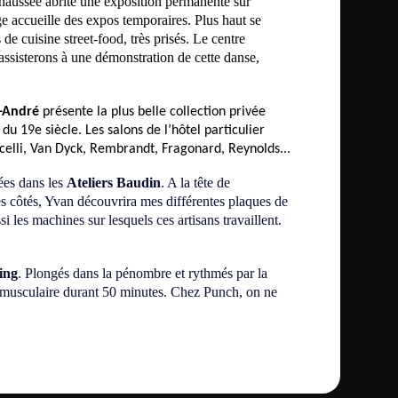
chaussée abrite une exposition permanente sur
tage accueille des expos temporaires. Plus haut se
de cuisine street-food, très prisés. Le centre
assisterons à une démonstration de cette danse,
-André
présente la plus belle collection privée
 19e siècle. Les salons de l’hôtel particulier
icelli, Van Dyck, Rembrandt, Fragonard, Reynolds...
uées dans les
Ateliers Baudin
. A la tête de
es côtés, Yvan découvrira mes différentes plaques de
i les machines sur lesquels ces artisans travaillent.
ing
. Plongés dans la pénombre et rythmés par la
 musculaire durant 50 minutes. Chez Punch, on ne