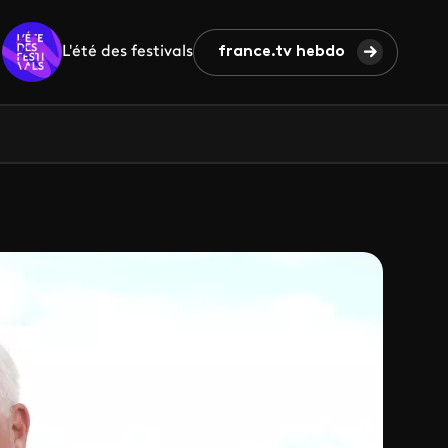
L'été des festivals
france.tv hebdo