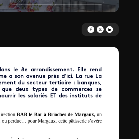
Partagez 'Paname' sur Facebo
Partagez 'Paname' sur X
Partagez 'Paname' s
ans le 8e arrondissement. Elle rend
 a son avenue près d’ici. La rue La
ement du secteur tertiaire : banques,
ns que deux types de commerces se
urrir les salariés ET des instituts de
irection
BAB le Bar à Brioches de Margaux
, un
oll ou perdue… p
our Margaux, cette pâtisserie s’avère