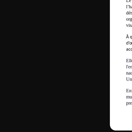
Le 
l’h
dér
org
vis
À 
d’œ
acc
Ell
l'e
nac
Un 
Enf
mus
pre