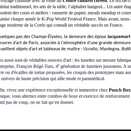
voyage continue avec la visite du
Centre culturel coréen
. Le rez-de-
abitat traditionnel, les arts de la table, l’alphabet hangeul... Un autre é
oulent des cours et ateliers : vannerie de papier, nœuds meadup et cours 
anise chaque année le K-Pop World Festival France.
Mais avant, nous 
age moderne de la Corée qui connaît un véritable succès en France.
quelques pas des Champs-Élysées, la demeure des époux
Jacquemart
uvres d’art de Paris, associée à l’atmosphère d’une grande demeure du
ueillent objets d’art et tableaux de maître : Uccello, Mantegna, Bott
es aussi sont de véritables oeuvres d'art : les lunettes sur mesure fabriq
e
ntreprise, François Régé-Turo, 4
génération de lunetiers jurassiens. A s
re ou d'écailles de tortue proposées, les croquis des prototypes mais auss
univers de haute précision qui allie mode et paramédical.
in, vivez une expérience exceptionnelle et immersive chez
Punch Box
ique, vous alternez entre combos de boxe et exercice de renforcement
nd pas de coup, on ne fait qu’en donner.