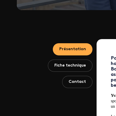
Présentation
Pa
ho
Fiche technique
Bo
as
pa
Contact
be
Yv
spo
un 