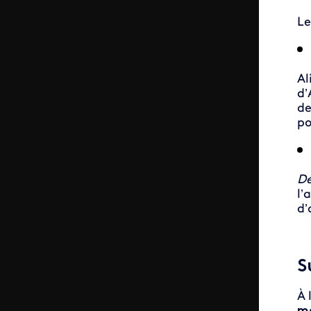
L
Al
d’
de
po
Dé
l’
d’
S
À 