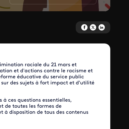
Partagez 'Lumni, engagé dans l
Partagez 'Lumni, engagé d
Partagez 'Lumni, eng
rimination raciale du 21 mars et
tion et d’actions contre le racisme et
forme éducative du service public
ur des sujets à fort impact et d'utilité
s à ces questions essentielles,
et de toutes les formes de
t à disposition de tous des contenus