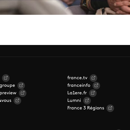
france.tv
 groupe
franceinfo
 preview
La1ere.fr
&vous
Lumni
France 3 Régions