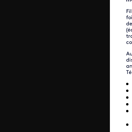
m
Fi
fo
de
(é
tr
co
Au
di
an
Té