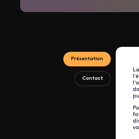
Présentation
La
l’
Contact
l’
da
pu
Po
fa
di
va