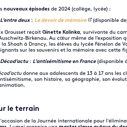
es
nouveaux épisodes
de 2024 (collège, lycée) :
L’entre deux
:
Le devoir de mémoire
(disponible dep
ix Grousset reçoit
Ginette Kolinka
, survivante du ca
Auschwitz-Birkenau. Au cœur même de l'exposition qu
 la Shoah à Drancy, les élèves du lycée Fénelon de 
ignants sur les souvenirs et la mémoire avec cette f
Décod’actu
:
L’antisémitisme en France
(disponible à
cod'actu
donne aux adolescents de 13 à 17 ans les c
antisémitisme, son histoire, sa géographie, son évolut
animation.
ur le terrain
l’occasion de la Journée internationale pour l’élimina