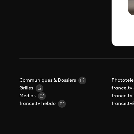
Communiqués & Dossiers
Phototele
Grilles
france.tv
Médias
france.tv
france.tv hebdo
france.tv