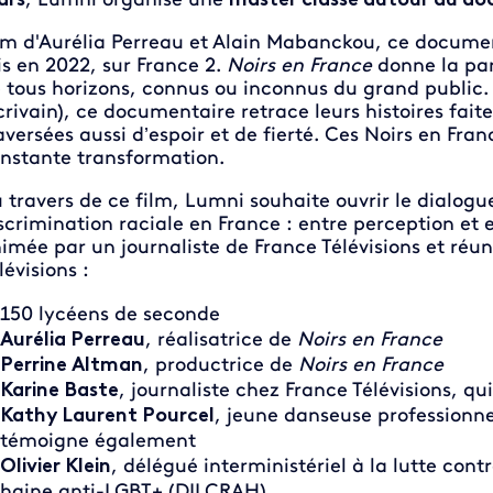
ars
, Lumni organise une
master classe autour du do
lm d'Aurélia Perreau et Alain Mabanckou, ce documen
is en 2022, sur France 2.
Noirs en France
donne la par
 tous horizons, connus ou inconnus du grand public
crivain), ce documentaire retrace leurs histoires fait
aversées aussi d’espoir et de fierté. Ces Noirs en Fra
nstante transformation.
 travers de ce film, Lumni souhaite ouvrir le dialogue
scrimination raciale en France : entre perception et 
imée par un journaliste de France Télévisions et réun
lévisions :
150 lycéens de seconde
Aurélia Perreau
, réalisatrice de
Noirs en France
Perrine Altman
, productrice de
Noirs en France
Karine Baste
, journaliste chez France Télévisions, qu
Kathy Laurent Pourcel
, jeune danseuse professionnel
témoigne également
Olivier Klein
, délégué interministériel à la lutte cont
haine anti-LGBT+ (DILCRAH)