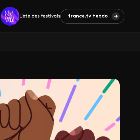
L'été des festivals
france.tv hebdo