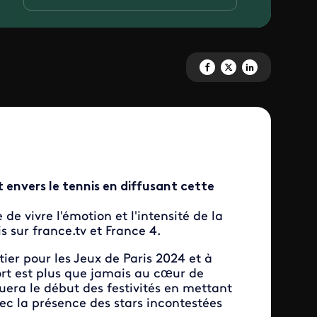
Partagez 'Le tournoi Rolex Mon
Partagez 'Le tournoi Role
Partagez 'Le tournoi
envers le tennis en diffusant cette
de vivre l'émotion et l'intensité de la
s sur france.tv et France 4.
ier pour les Jeux de Paris 2024 et à
rt est plus que jamais au cœur de
uera le début des festivités en mettant
ec la présence des stars incontestées