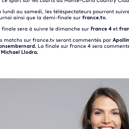
 ce sport sur les courts du Monte-Carlo Country Club
 lundi au samedi, les téléspectateurs pourront suivre
urnoi ainsi que la demi-finale sur
france.tv.
 finale sera à suivre le dimanche sur
France 4
et
fra
s matchs sur france.tv seront commentés par
Apolli
onsembernard.
La finale sur France 4 sera commenté
t
Michael Llodra.