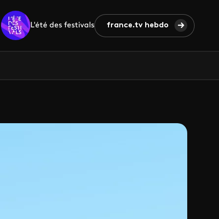
L'été des festivals
france.tv hebdo