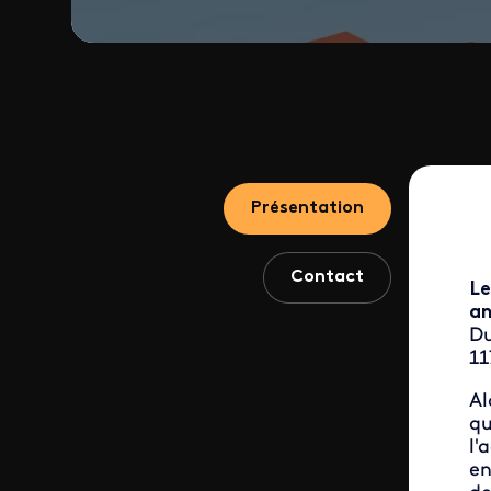
Présentation
Contact
Le
an
Du
11
Al
qu
l'
en