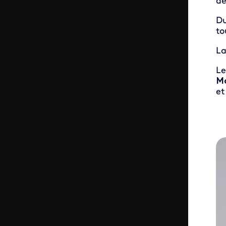
de
Du
to
La
Le
M
e