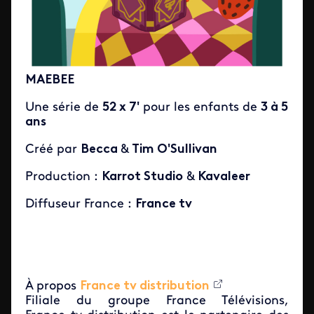
MAEBEE
Une série de
52 x 7'
pour les enfants de
3 à 5
ans
Créé par
Becca
&
Tim O'Sullivan
Production :
Karrot Studio
&
Kavaleer
Diffuseur France :
France tv
À propos
France tv distribution
Filiale du groupe France Télévisions,