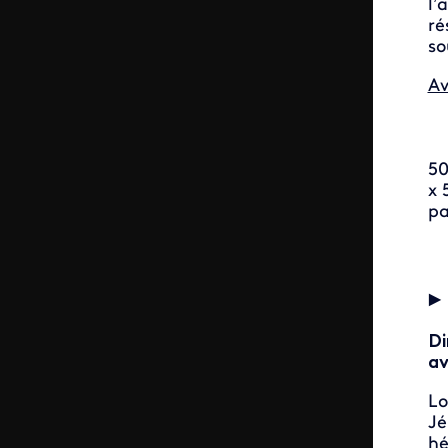
l’
ré
so
Av
50
x 
pa
►
D
av
L
J
hé