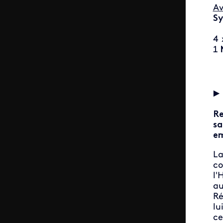
Av
Sy
4 
1
►
Re
s
em
L
c
l'
au
Ré
lu
ce