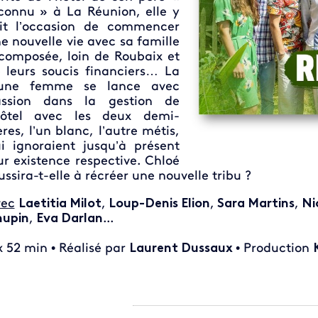
connu » à La Réunion, elle y
it l’occasion de commencer
e nouvelle vie avec sa famille
composée, loin de Roubaix et
 leurs soucis financiers… La
eune femme se lance avec
assion dans la gestion de
hôtel avec les deux demi-
ères, l’un blanc, l’autre métis,
i ignoraient jusqu’à présent
ur existence respective. Chloé
ussira-t-elle à récréer une nouvelle tribu ?
ec
Laetitia Milot
,
Loup-Denis Elion
,
Sara Martins
,
Nic
upin
,
Eva Darlan
...
x 52 min • Réalisé par
Laurent Dussaux
• Production