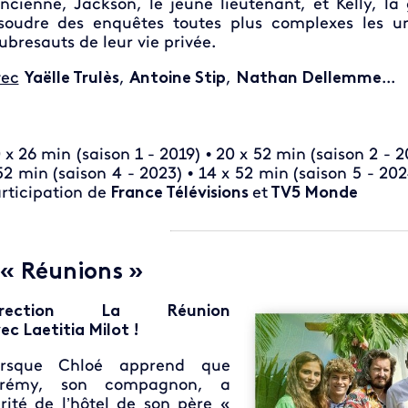
ancienne, Jackson, le jeune lieutenant, et Kelly, l
soudre des enquêtes toutes plus complexes les u
ubresauts de leur vie privée.
ec
Yaëlle Trulès
,
Antoine Stip
,
Nathan Dellemme
...
 x 26 min (saison 1 - 2019) • 20 x 52 min (saison 2 - 2
52 min (saison 4 - 2023) • 14 x 52 min (saison 5 - 20
rticipation de
France Télévisions
et
TV5 Monde
 « Réunions »
irection La Réunion
ec Laetitia Milot !
orsque Chloé apprend que
érémy, son compagnon, a
rité de l’hôtel de son père «