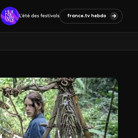
L'été des festivals
france.tv hebdo