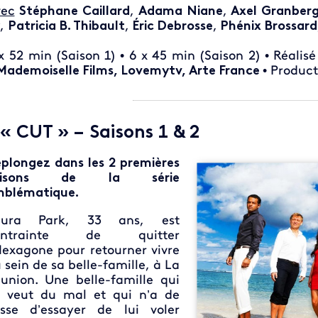
ec
Stéphane Caillard
,
Adama Niane
,
Axel Granberg
,
Patricia B. Thibault
,
Éric Debrosse
,
Phénix Brossard
x 52 min (Saison 1) • 6 x 45 min (Saison 2) • Réalis
Mademoiselle Films, Lovemytv, Arte France
• Product
 « CUT » – Saisons 1 & 2
plongez dans les 2 premières
aisons de la série
blématique.
aura Park, 33 ans, est
ontrainte de quitter
Hexagone pour retourner vivre
 sein de sa belle-famille, à La
union. Une belle-famille qui
i veut du mal et qui n’a de
sse d’essayer de lui voler