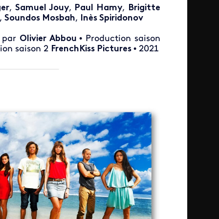
er
,
Samuel Jouy
,
Paul Hamy
,
Brigitte
,
Soundos Mosbah
,
Inès Spiridonov
é par
Olivier Abbou
• Production saison
ion saison 2
FrenchKiss Pictures
• 2021