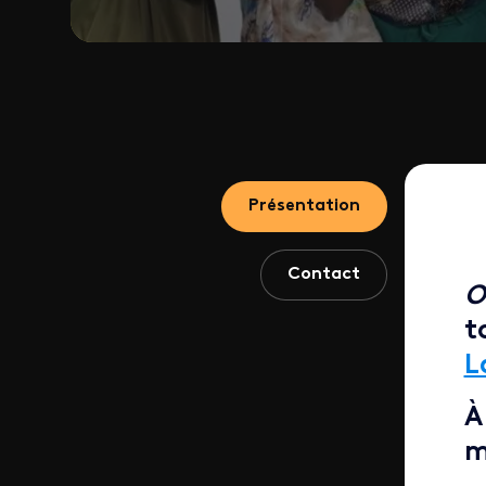
Présentation
Contact
O
t
L
À
m