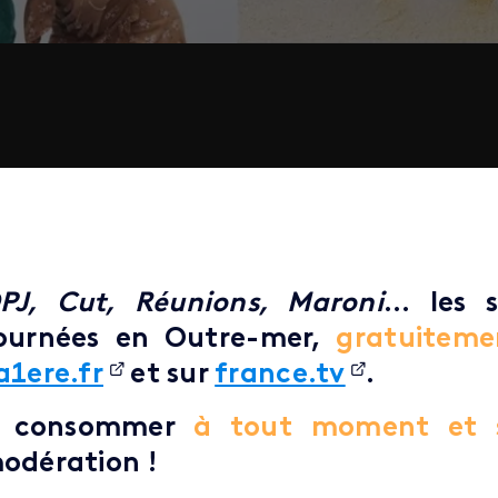
PJ, Cut, Réunions, Maroni
... les 
ournées en Outre-mer,
gratuiteme
a1ere.fr
et sur
france.tv
.
 consommer
à tout moment et s
odération !