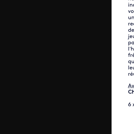
in
vo
un
re
de
j
p
l’
fr
qu
le
ré
Av
Ch
6 