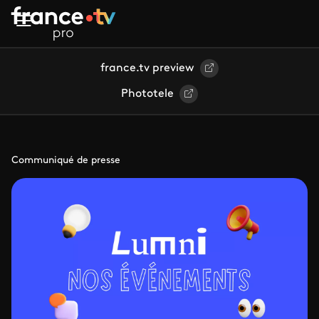
Aller au contenu principal
france.tv preview
Phototele
Communiqué de presse