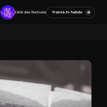
L'été des festivals
france.tv hebdo