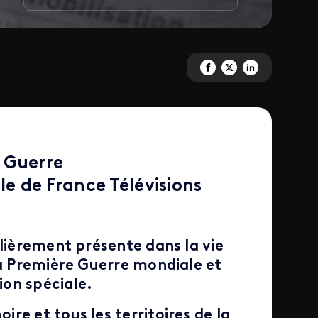
Partagez 'France Télévisions 
Partagez 'France Télévis
Partagez 'France Té
 Guerre
 de France Télévisions
ulièrement présente dans la vie
la Première Guerre mondiale et
on spéciale.
re et tous les territoires de la