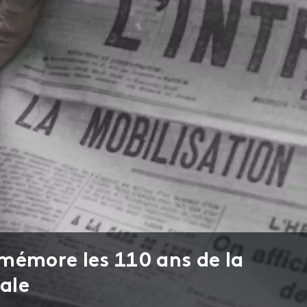
mémore les 110 ans de la
ale