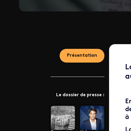
Présentation
L
a
Le dossier de presse :
E
d
à
L