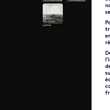
Documentaire
L'information
n
s
P
Lumni
t
e
r
D
l
d
s
é
c
f