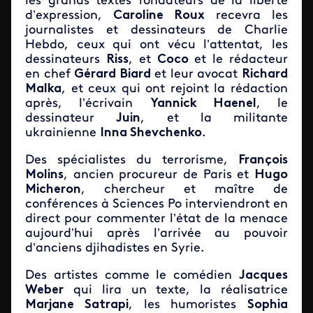
les grands textes fondateurs de la liberté
d’expression,
Caroline Roux
recevra les
journalistes et dessinateurs de Charlie
Hebdo, ceux qui ont vécu l’attentat, les
dessinateurs
Riss
, et
Coco
et le rédacteur
en chef
Gérard Biard
et leur avocat
Richard
Malka
, et ceux qui ont rejoint la rédaction
après, l’écrivain
Yannick Haenel
, le
dessinateur
Juin
, et la militante
ukrainienne
Inna Shevchenko
.
Des spécialistes du terrorisme,
François
Molins
, ancien procureur de Paris et
Hugo
Micheron
, chercheur et maître de
conférences à Sciences Po interviendront en
direct pour commenter l’état de la menace
aujourd’hui après l’arrivée au pouvoir
d’anciens djihadistes en Syrie.
Des artistes comme le comédien
Jacques
Weber
qui lira un texte, la réalisatrice
Marjane Satrapi
, les humoristes
Sophia