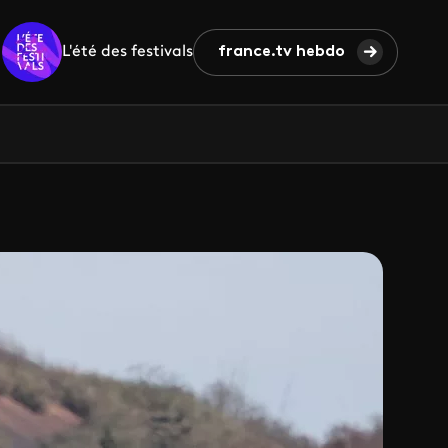
L'été des festivals
france.tv hebdo