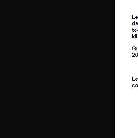
Le
de
t
ki
Qu
20
Le
co