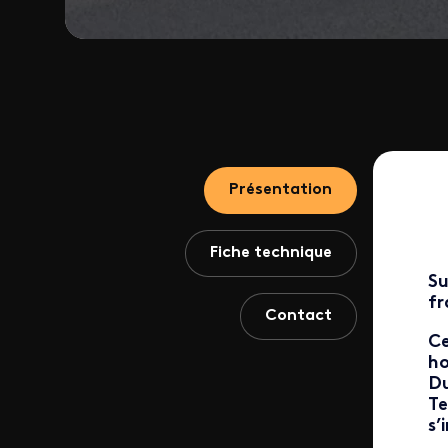
Présentation
Fiche technique
Su
fr
Contact
Ce
ho
Du
Te
s’