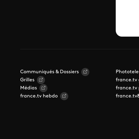
Communiqués & Dossiers
Phototele
Grilles
france.tv
Médias
france.tv
france.tv hebdo
france.tv