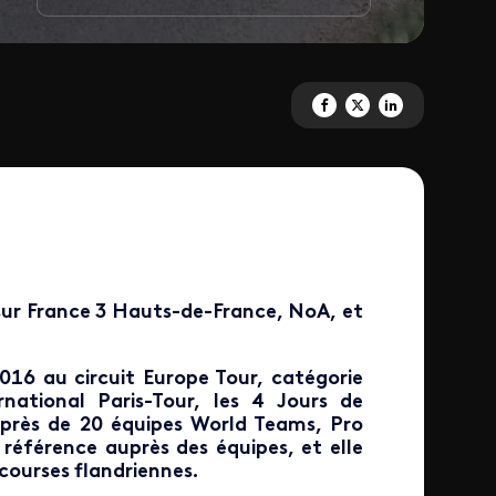
Partagez 'Un air de Paris-Rouba
Partagez 'Un air de Paris-
Partagez 'Un air de 
ur France 3 Hauts-de-France, NoA, et
016 au circuit Europe Tour, catégorie
national Paris-Tour, les 4 Jours de
près de 20 équipes World Teams, Pro
 référence auprès des équipes, et elle
courses flandriennes.