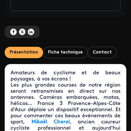
Partagez 'La Classic Var et le Tour des Alpes-Maritimes' sur Facebook
Partagez 'La Classic Var et le Tour des Alpes-Maritimes' sur X
Partagez 'La Classic Var et le Tour des Alpes-Maritimes' sur Linke
Présentation
Fiche technique
Contact
Amateurs de cyclisme et de beaux
paysages, à vos écrans !
Les plus grandes courses de notre région
seront retransmises en direct sur nos
antennes. Caméras embarquées, motos,
hélicos... France 3 Provence-Alpes-Côte
d'Azur déploie un dispositif exceptionnel. Et
pour commenter ces beaux événements de
sport,
Mikaël Cherel
, ancien coureur
cycliste professionnel et aujourd'hui