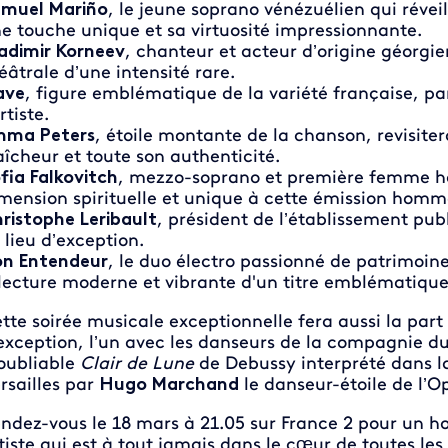
muel Mariño
, le jeune soprano vénézuélien qui révei
e touche unique et sa virtuosité impressionnante.
adimir Korneev
, chanteur et acteur d’origine géorgie
éâtrale d’une intensité rare.
ave
, figure emblématique de la variété française, pa
artiste.
mma Peters
, étoile montante de la chanson, revisiter
aîcheur et toute son authenticité.
fia Falkovitch
, mezzo-soprano et première femme h
mension spirituelle et unique à cette émission hom
ristophe Leribault
, président de l’établissement publ
 lieu d’exception.
n Entendeur
, le duo électro passionné de patrimoine
lecture moderne et vibrante d'un titre emblématique
tte soirée musicale exceptionnelle fera aussi la par
exception, l’un avec les danseurs de la compagnie d
oubliable
Clair de Lune
de Debussy interprété dans l
rsailles par
Hugo Marchand
le danseur-étoile de l’O
ndez-vous le 18 mars à 21.05 sur France 2 pour un 
tiste qui est à tout jamais dans le cœur de toutes le