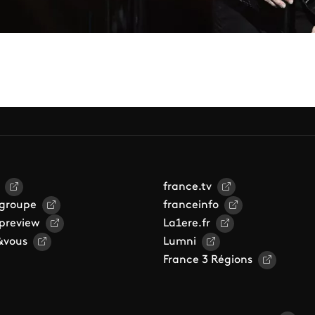
france.tv
 groupe
franceinfo
 preview
La1ere.fr
&vous
Lumni
France 3 Régions