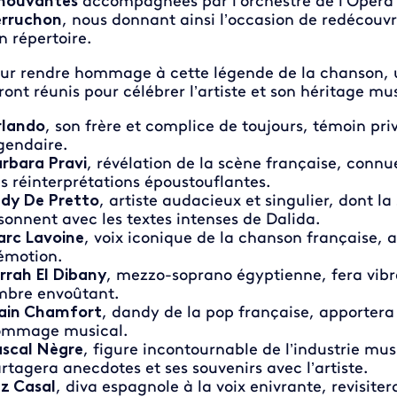
mouvantes
accompagnées par l’orchestre de l’Opéra r
rruchon
, nous donnant ainsi l’occasion de redécouvr
n répertoire.
ur rendre hommage à cette légende de la chanson, un
ront réunis pour célébrer l’artiste et son héritage mus
lando
, son frère et complice de toujours, témoin priv
gendaire.
rbara Pravi
, révélation de la scène française, connu
s réinterprétations époustouflantes.
dy De Pretto
, artiste audacieux et singulier, dont la 
sonnent avec les textes intenses de Dalida.
rc Lavoine
, voix iconique de la chanson française,
émotion.
rrah El Dibany
, mezzo-soprano égyptienne, fera vibre
mbre envoûtant.
ain Chamfort
, dandy de la pop française, apportera
mmage musical.
scal Nègre
, figure incontournable de l’industrie mus
rtagera anecdotes et ses souvenirs avec l’artiste.
z Casal
, diva espagnole à la voix enivrante, revisiter