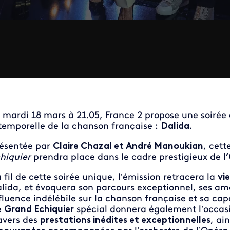
 mardi 18 mars à 21.05, France 2 propose une soirée
temporelle de la chanson française :
Dalida
.
ésentée par
Claire Chazal et André Manoukian
, cett
hiquier
prendra place dans le cadre prestigieux de
l
 fil de cette soirée unique, l’émission retracera la
vi
lida, et évoquera son parcours exceptionnel, ses amo
fluence indélébile sur la chanson française et sa capa
e
Grand Echiquier
spécial donnera également l’occasi
avers des
prestations inédites et exceptionnelles
, ai