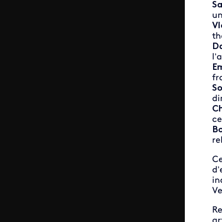
Sa
un
Vl
th
D
l’
E
fr
So
di
Ch
ce
Bo
re
Ce
d’
in
Ve
Re
ar