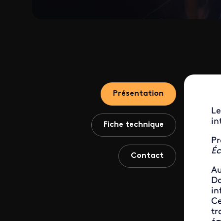
Présentation
Le
in
Fiche technique
Pr
Éc
Contact
Au
Da
in
C
tr