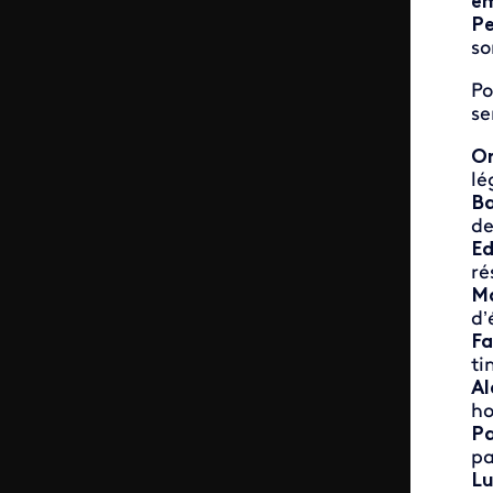
é
Pe
so
Po
se
Or
lé
Ba
de
Ed
ré
Ma
d’
Fa
ti
Al
ho
Pa
pa
Lu