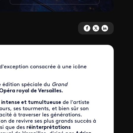
Partagez 'Le Grand Échiquier –
Partagez 'Le Grand Échiqui
Partagez 'Le Grand É
 d’exception consacrée à une icône
e édition spéciale du
Grand
’Opéra royal de Versailles.
e intense et tumultueuse
de l’artiste
urs, ses tourments, et bien sûr son
cité à traverser les générations.
on de revivre ses plus grands succès à
nsi que des
réinterprétations