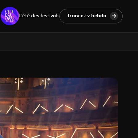
L'été des festivals
france.tv hebdo