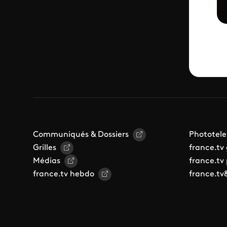
Communiqués & Dossiers
Phototele
Grilles
france.tv
Médias
france.tv
france.tv hebdo
france.tv