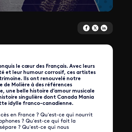
Partagez 'Canada Mania' sur F
Partagez 'Canada Mania' 
Partagez 'Canada Ma
nquis le cœur des Français. Avec leurs
é et leur humour corrosif, ces artistes
trimoine. Ils ont renouvelé notre
 de Molière à des références
, une belle histoire d’amour musicale
 histoire singulière dont Canada Mania
ette idylle franco-canadienne.
ccès en France ? Qu’est-ce qui nourrit
cophones ? Qu’est-ce qui fait la
 sépare ? Qu’est-ce qui nous