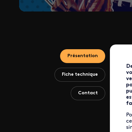
Présentation
De
vo
Fiche technique
ve
pa
pu
Contact
es
fa
Po
ce
si