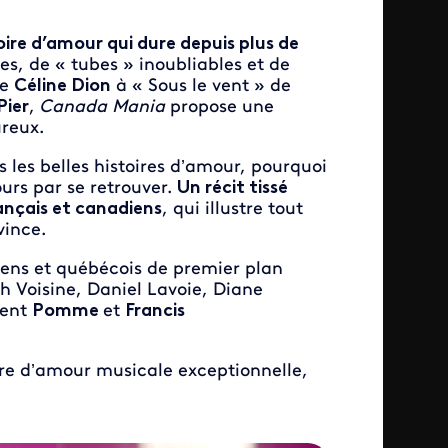
toire d’amour qui dure depuis plus de
es, de « tubes » inoubliables et de
de
Céline Dion
à « Sous le vent » de
Pier
,
Canada Mania
propose une
reux.
les belles histoires d’amour, pourquoi
ours par se retrouver.
Un récit tissé
rançais et canadiens
, qui illustre tout
vince.
iens et québécois de premier plan
h Voisine, Daniel Lavoie, Diane
ment
Pomme
et
Francis
ire d’amour musicale exceptionnelle,