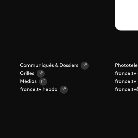
Communiqués & Dossiers
Phototele
Grilles
france.tv
Médias
france.tv
france.tv hebdo
france.tv