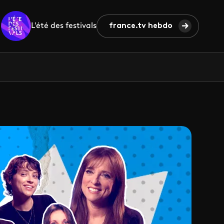
L'été des festivals
france.tv hebdo