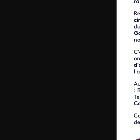
ra
Ré
ci
du
G
na
C’
on
d’
l’
Au
: 
Te
Ca
Ca
de