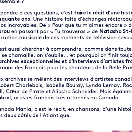
ssemble ?
pondre à ces questions, c’est
faire le récit d’une his
nquante ans
. Une histoire faite d’échanges réciproqu
os incroyables. De « Pour que tu m’aimes encore » 
arou
en passant par « Tu trouveras » de
Natasha St-
rration musicale
de ces moments de télévision savou
est aussi chercher à comprendre, comme dans toutes 
 se chamaille, on s’oublie… et pourquoi on finit touj
archives exceptionnelles et d’interviews d’artistes f
amour des Français pour les chanteurs de la Belle Pro
x archives se mêlent des interviews d’artistes canad
Robert Charlebois, Isabelle Boulay, Lynda Lemay, Roc
ll, Cœur de Pirate et Aliocha Schneider. Mais égale
brel
,
artistes français très attachés au Canada.
nada Mania, c’est le récit, en chansons, d’une histo
s deux côtés de l’Atlantique.