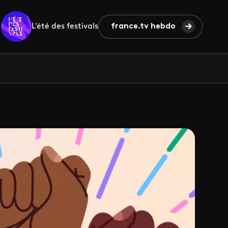
L'été des festivals
france.tv hebdo