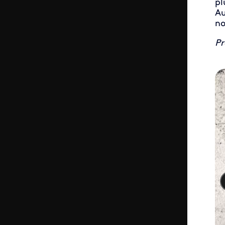
pl
Au
no
Pr