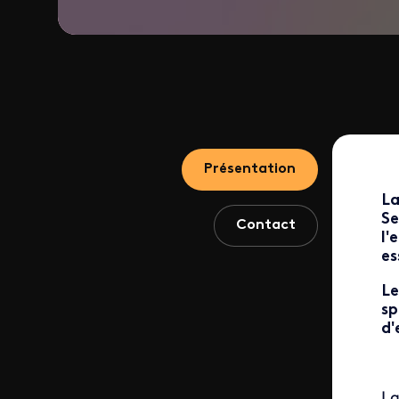
Présentation
La
Se
Contact
l'
es
Le
sp
d'
La