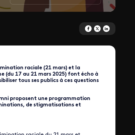
Partagez 'Lutte contre le racis
Partagez 'Lutte contre le
Partagez 'Lutte cont
imination raciale (21 mars) et la
me (du 17 au 21 mars 2025) font écho à
biliser tous ses publics à ces questions
 Lumni proposent une programmation
minations, de stigmatisations et
rimination raciale du 21 mars et