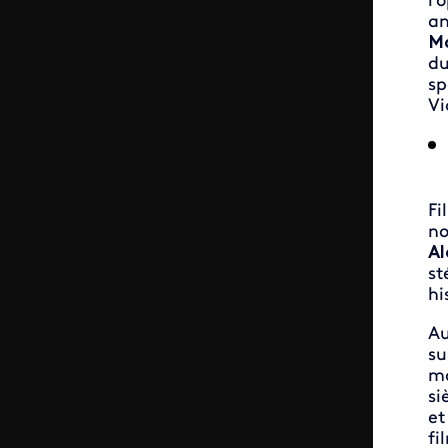
l'
an
Ma
du
sp
Vi
Fi
no
Al
st
hi
Au
su
ma
si
et
fi