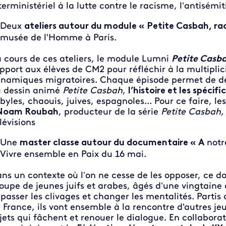
terministériel à la lutte contre le racisme, l’antisé
Deux
ateliers autour du module « Petite Casbah, rac
musée de l'Homme à Paris.
 cours de ces ateliers, le module Lumni
Petite Casba
pport aux élèves de CM2 pour réfléchir à la multiplicit
namiques migratoires. Chaque épisode permet de dé
 dessin animé
Petite
Casbah
,
l’histoire et les spécifi
byles, chaouis, juives, espagnoles... Pour ce faire, 
Noam Roubah
, producteur de la série
Petite Casbah
lévisions
Une
master classe autour du documentaire
« A
notre
Vivre ensemble en Paix du 16 mai.
ns un contexte où l’on ne cesse de les opposer, ce d
oupe de jeunes juifs et arabes, âgés d’une vingtaine 
passer les clivages et changer les mentalités. Partis 
 France, ils vont ensemble à la rencontre d'autres jeu
jets qui fâchent et renouer le dialogue. En collabora