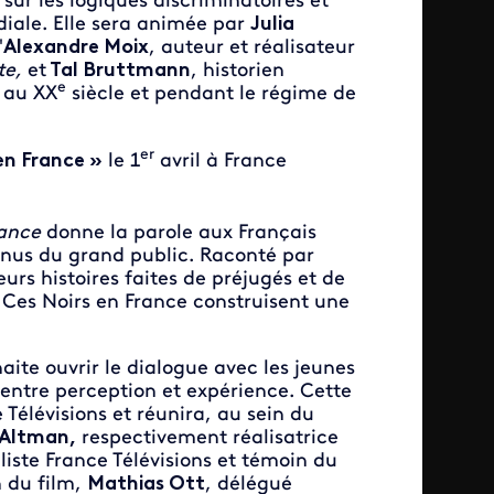
sur les logiques discriminatoires et
iale. Elle sera animée par
Julia
'
Alexandre Moix
, auteur et réalisateur
te,
et
Tal Bruttmann
, historien
e
e au XX
siècle et pendant le régime de
er
en France »
le 1
avril à France
rance
donne la parole aux Français
nnus du grand public. Raconté par
urs histoires faites de préjugés et de
. Ces Noirs en France construisent une
aite ouvrir le dialogue avec les jeunes
: entre perception et expérience. Cette
Télévisions et réunira, au sein du
 Altman,
respectivement réalisatrice
aliste France Télévisions et témoin du
 du film,
Mathias Ott
, délégué