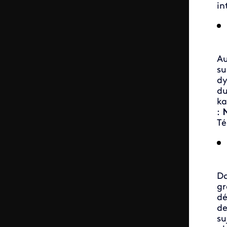
in
Au
su
dy
du
ka
:
Té
Da
gr
dé
de
su