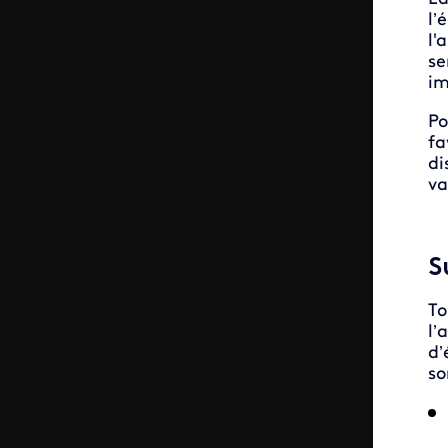
l’
l'
se
im
Po
fa
di
va
S
To
l’
d’
so