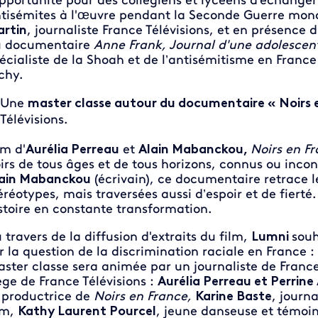
opportunité pour des collégiens et lycéens d'échanger 
tisémites à l'œuvre pendant la Seconde Guerre mond
rtin
, journaliste France Télévisions, et en présence d
 documentaire
Anne Frank, Journal d'une adolescen
écialiste de la Shoah et de l’antisémitisme en Franc
chy.
Une
master classe autour du documentaire « Noirs 
Télévisions.
lm d'
Aurélia Perreau
et
Alain Mabanckou,
Noirs en F
irs de tous âges et de tous horizons, connus ou inco
ain Mabanckou
(écrivain), ce documentaire retrace le
éréotypes, mais traversées aussi d’espoir et de fierté
stoire en constante transformation.
 travers de la diffusion d'extraits du film,
Lumni
souh
r la question de la discrimination raciale en France 
ster classe sera animée par un journaliste de France 
ège de France Télévisions :
Aurélia Perreau et Perrine
 productrice de
Noirs en France,
Karine Baste
, journ
lm,
Kathy Laurent Pourcel
, jeune danseuse et témoin