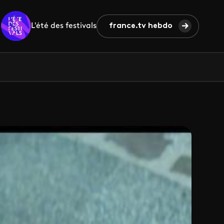
L'été des festivals
france.tv hebdo