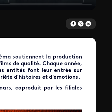
Partagez 'Les copros cinéma de
Partagez 'Les copros ciné
Partagez 'Les copros
inéma soutiennent la production
films de qualité. Chaque année,
s entités font leur entrée sur
iété d'histoires et d'émotions.
ars, coproduit par les filiales