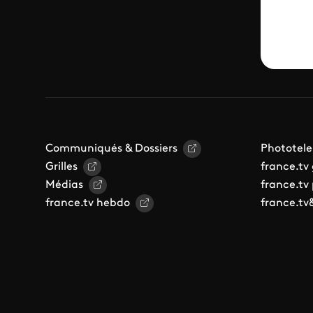
Communiqués & Dossiers
Phototele
Grilles
france.tv
Médias
france.tv
france.tv hebdo
france.tv