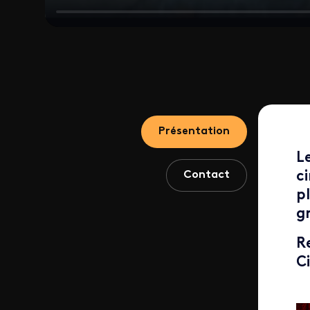
ID de la video FTV Preview
Présentation
L
Contact
c
p
g
R
C