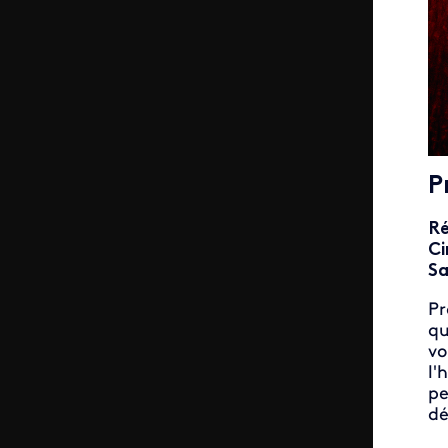
P
Ré
Ci
Sa
Pr
qu
vo
l'
pe
dé