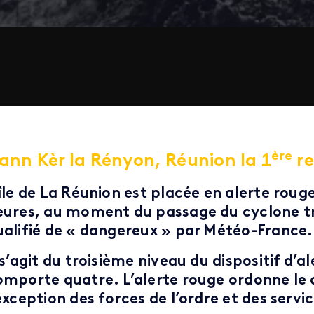
ère
ann Kèr la Rényon, Réunion la 1
re
île de La Réunion est placée en alerte rouge
eures, au moment du passage du cyclone tr
ualifié de « dangereux » par Météo-France.
 s’agit du troisième niveau du dispositif d’a
omporte quatre. L’alerte rouge ordonne le 
exception des forces de l’ordre et des servi