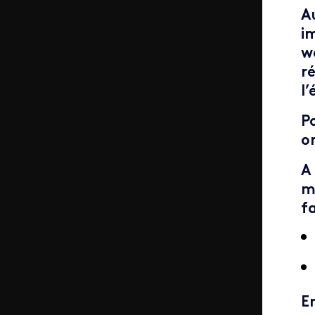
A
im
w
r
l
Po
o
A
m
f
E