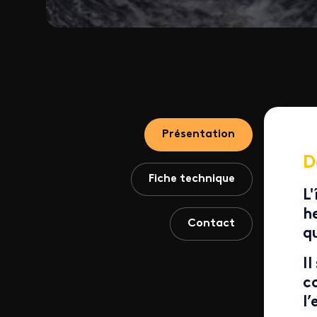
Présentation
D
Fiche technique
L'
h
Contact
q
Il
c
l’