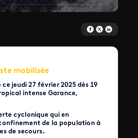
Partagez 'CYCLONE GARANCE AL
Partagez 'CYCLONE GARAN
Partagez 'CYCLONE 
ste mobilisée
 ce jeudi 27 février 2025 dès 19
opical intense Garance,
lerte cyclonique qui en
confinement de la population à
ces de secours.