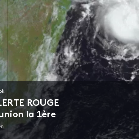
ook
LERTE ROUGE
union la 1ère
on