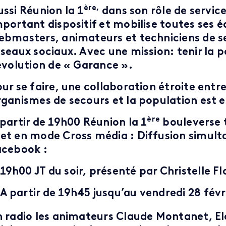
ère,
ussi Réunion la 1
dans son rôle de servic
portant dispositif et mobilise toutes ses éq
ebmasters, animateurs et techniciens de se
éseaux sociaux. Avec une mission: tenir la 
’évolution de « Garance ».
ur se faire, une collaboration étroite entre 
rganismes de secours et la population est e
ère
 partir de 19h00 Réunion la 1
bouleverse 
et en mode Cross média : Diffusion simulta
acebook :
19h00 JT du soir, présenté par Christelle Fl
A partir de 19h45 jusqu’au vendredi 28 févri
n radio les animateurs Claude Montanet, Elo