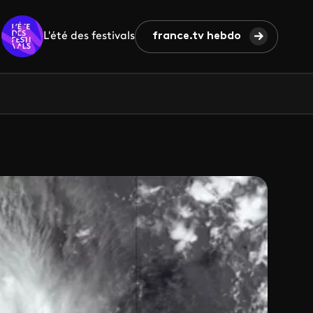
L'été des festivals
france.tv hebdo