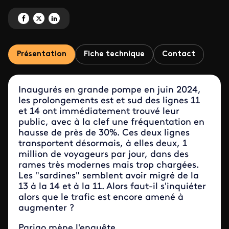
Partagez 'Lignes 11 et 14 prolongées : un succès fou !' sur Facebook
Partagez 'Lignes 11 et 14 prolongées : un succès fou !' sur X
Partagez 'Lignes 11 et 14 prolongées : un succès fou !' sur LinkedI
Présentation
Fiche technique
Contact
Inaugurés en grande pompe en juin 2024,
les prolongements est et sud des lignes 11
et 14 ont immédiatement trouvé leur
public, avec à la clef une fréquentation en
hausse de près de 30%. Ces deux lignes
transportent désormais, à elles deux, 1
million de voyageurs par jour, dans des
rames très modernes mais trop chargées.
Les "sardines" semblent avoir migré de la
13 à la 14 et à la 11. Alors faut-il s'inquiéter
alors que le trafic est encore amené à
augmenter ?
Parigo mène l'enquête.