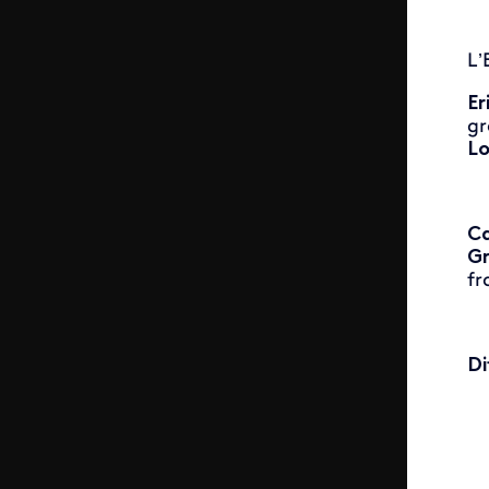
L’
Er
gr
Lo
Ca
Gr
fr
Di