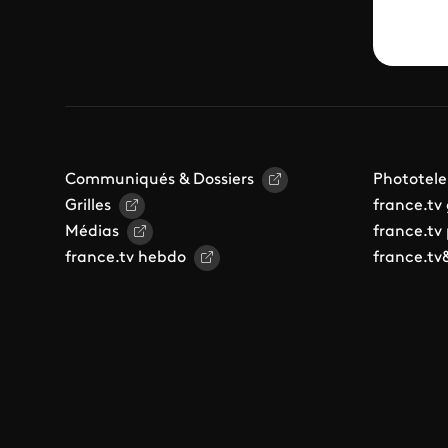
Communiqués & Dossiers
Phototele
Grilles
france.tv
Médias
france.tv
france.tv hebdo
france.tv