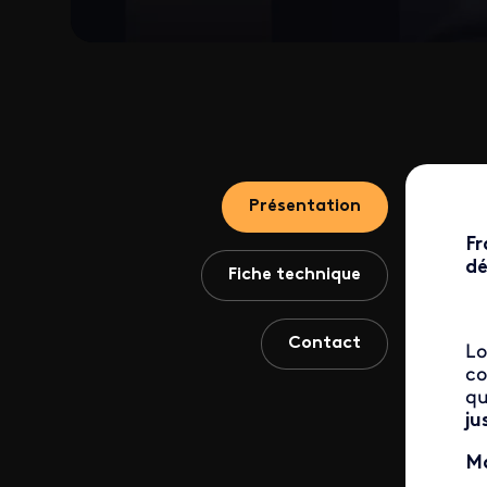
Présentation
Fr
dé
Fiche technique
Contact
Lo
co
qu
ju
Ma