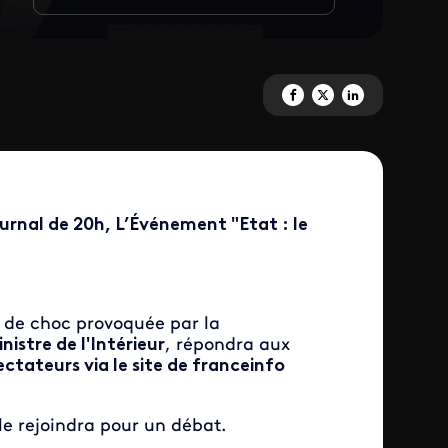
Partagez 'L'Événement <br> Etat
Partagez 'L'Événement <br>
Partagez 'L'Événemen
journal de 20h, L’Événement "Etat : le
de de choc provoquée par la
nistre de l'Intérieur
, répondra aux
ectateurs via le site de franceinfo
le rejoindra pour un débat.