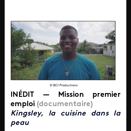
© BCI Productions
IN
É
DIT —
Mission premier
emploi
(documentaire)
Kingsley, la cuisine dans la
peau