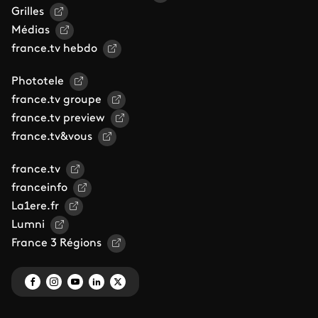
Grilles
Médias
france.tv hebdo
Phototele
france.tv groupe
france.tv preview
france.tv&vous
france.tv
franceinfo
La1ere.fr
Lumni
France 3 Régions