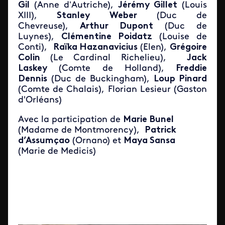
Gil
(Anne d’Autriche),
Jérémy Gillet
(Louis
XIII),
Stanley Weber
(Duc de
Chevreuse),
Arthur Dupont
(Duc de
Luynes),
Clémentine Poidatz
(Louise de
Conti),
Raïka Hazanavicius
(Elen),
Grégoire
Colin
(Le Cardinal Richelieu),
Jack
Laskey
(Comte de Holland),
Freddie
Dennis
(Duc de Buckingham),
Loup Pinard
(Comte de Chalais), Florian Lesieur (Gaston
d'Orléans)
Avec la participation de
Marie Bunel
(Madame de Montmorency),
Patrick
d’Assumçao
(Ornano) et
Maya Sansa
(Marie de Medicis)