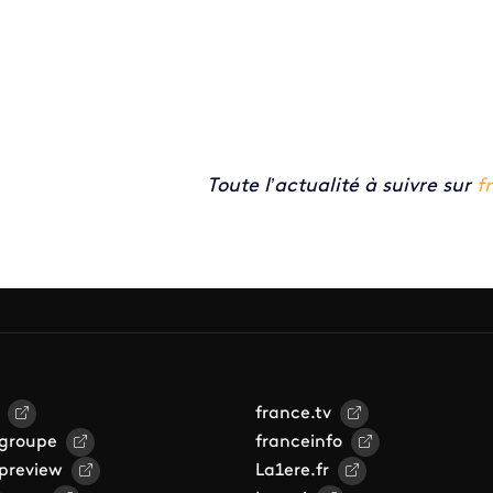
Toute l’actualité à suivre sur
f
france.tv
 groupe
franceinfo
 preview
La1ere.fr