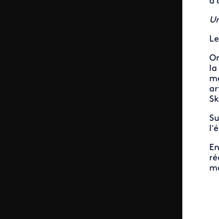
d’
Un
Le
On
la
mè
ar
Sk
Su
l’
En
ré
mo