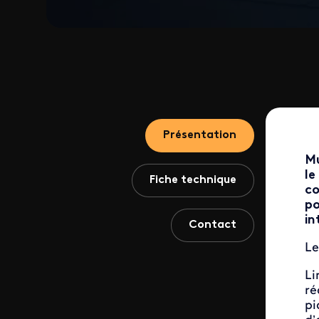
Présentation
Mu
le
Fiche technique
co
po
in
Contact
Le
Li
ré
pi