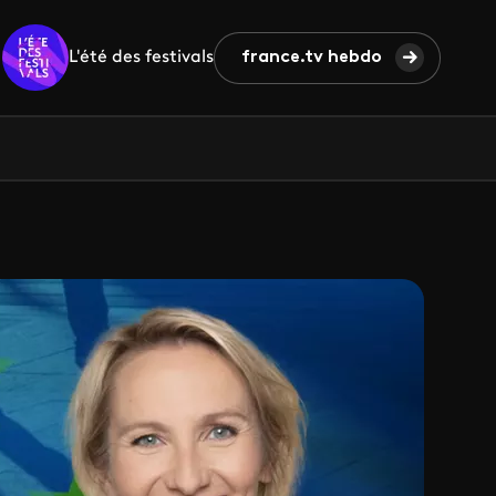
L'été des festivals
france.tv hebdo