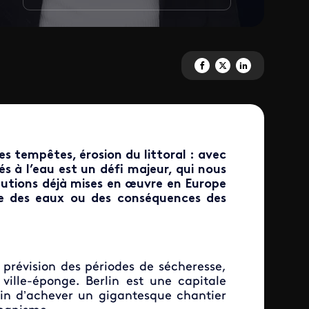
Partagez 'Inondations, tempête
Partagez 'Inondations, te
Partagez 'Inondation
des tempêtes, érosion du littoral : avec
s à l’eau est un défi majeur, qui nous
lutions déjà mises en œuvre en Europe
ntée des eaux ou des conséquences des
n prévision des périodes de sécheresse,
 ville-éponge. Berlin est une capitale
rain d’achever un gigantesque chantier