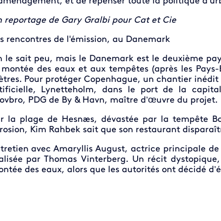
aménagement, et de repenser toute la politique d’u
 reportage de Gary Gralbi pour Cat et Cie
s rencontres de l'émission, au Danemark
 le sait peu, mais le Danemark est le deuxième pay
 montée des eaux et aux tempêtes (après les Pays-B
tres. Pour protéger Copenhague, un chantier inédit e
tificielle, Lynetteholm, dans le port de la capi
ovbro, PDG de By & Havn, maître d’œuvre du projet.
r la plage de Hesnæs, dévastée par la tempête Ba
érosion, Kim Rahbek sait que son restaurant dispara
tretien avec Amaryllis August, actrice principale de 
alisée par Thomas Vinterberg. Un récit dystopiq
ntée des eaux, alors que les autorités ont décidé d’é