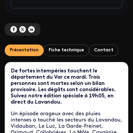
Partagez 'ICI 19/20 : édition spéciale intempéries dans le Var' sur Facebook
Partagez 'ICI 19/20 : édition spéciale intempéries dans le Var' sur X
Partagez 'ICI 19/20 : édition spéciale intempéries dans le Var' sur
Présentation
Fiche technique
Contact
De fortes intempéries touchent le
département du Var ce mardi. Trois
personnes sont mortes selon un bilan
provisoire. Les dégâts sont considérables.
Suivez notre édition spéciale à 19h05, en
direct du Lavandou.
Un épisode orageux avec des pluies
intenses a touché les secteurs du Lavandou,
Vidauban, Le Luc, La Garde-Freinet,
Grimaud, Collobrières, La Môle, Cavalaire