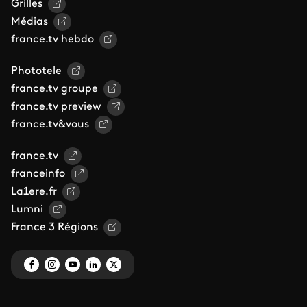
Grilles
Médias
france.tv hebdo
Phototele
france.tv groupe
france.tv preview
france.tv&vous
france.tv
franceinfo
La1ere.fr
Lumni
France 3 Régions