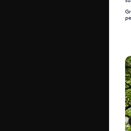
su
Gr
pe