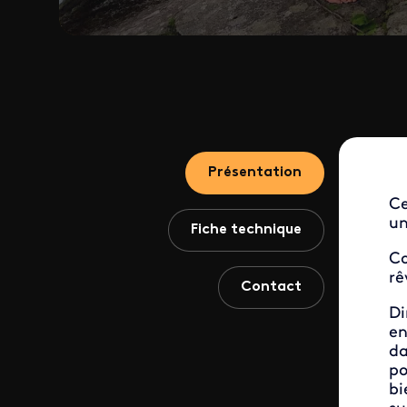
Présentation
Ce
un
Fiche technique
Co
rê
Contact
Di
en
da
po
bi