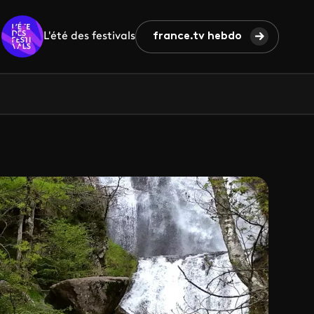
L'été des festivals
france.tv hebdo