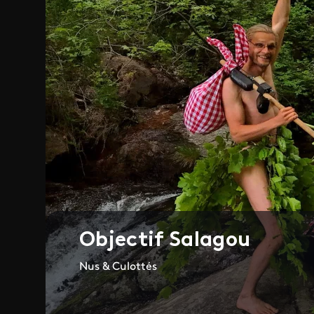
Objectif Salagou
Nus & Culottés