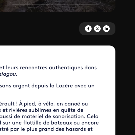
Partagez 'Objectif Salagou' su
Partagez 'Objectif Salago
Partagez 'Objectif S
 et leurs rencontres authentiques dans
alagou.
sans argent depuis la Lozère avec un
u…
rault ! À pied, à vélo, en canoë ou
 et rivières sublimes en quête de
ussi de matériel de sonorisation. Cela
l sur une flottille de bateaux ou encore
stré par le plus grand des hasards et