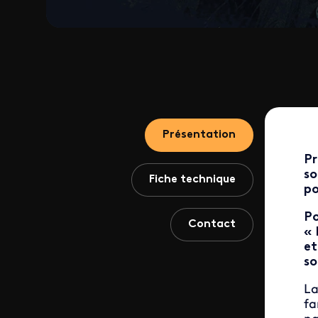
Présentation
Pr
so
Fiche technique
po
Po
Contact
« 
et
so
La
fa