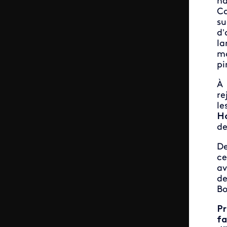
na
Ca
su
d’
la
ma
pi
À 
re
l
Ho
de
De
ce
av
de
Bo
Pr
fa