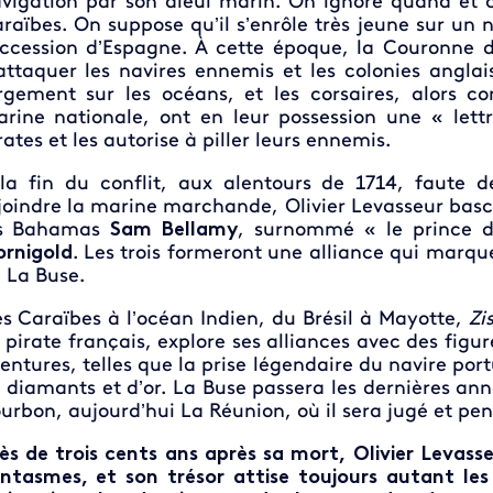
vigation par son aïeul marin. On ignore quand et 
raïbes. On suppose qu’il s’enrôle très jeune sur un 
ccession d’Espagne. À cette époque, la Couronne
attaquer les navires ennemis et les colonies anglai
rgement sur les océans, et les corsaires, alors c
rine nationale, ont en leur possession une « lett
rates et les autorise à piller leurs ennemis.
la fin du conflit, aux alentours de 1714, faute
joindre la marine marchande, Olivier Levasseur bascu
es Bahamas
Sam Bellamy
, surnommé « le prince de
rnigold
. Les trois formeront une alliance qui marque
 La Buse.
s Caraïbes à l’océan Indien, du Brésil à Mayotte,
Zi
 pirate français, explore ses alliances avec des figur
entures, telles que la prise légendaire du navire por
 diamants et d’or. La Buse passera les dernières ann
urbon, aujourd’hui La Réunion, où il sera jugé et pend
ès de trois cents ans après sa mort, Olivier Levasse
ntasmes, et son trésor attise toujours autant les 