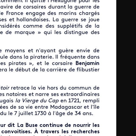
comment il quitte l’Hexagone pour les
navire de corsaires durant la guerre de
 de France engage des marins chargés
ses et hollandaises. La guerre se joue
onsidérés comme des supplétifs de la
re de marque » qui les distingue des
 de moyens et n’ayant guère envie de
le dans la piraterie. Il fréquente dans
s pirates », et le corsaire
Benjamin
ra le début de la carrière de flibustier
stoir
retrace la vie hors du commun de
es notoires et narre ses extraordinaires
tugais
la Vierge du Cap
en 1721, rempli
ées de sa vie entre Madagascar et l’île
u le 7 juillet 1730 à l’âge de 34 ans.
ur dit La Buse continue de nourrir les
convoitises. À travers les recherches