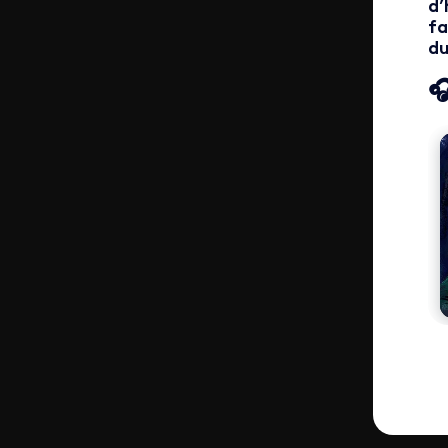
d’
fa
du

If