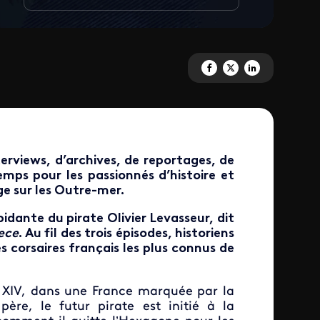
Partagez 'Qui était Olivier Lev
Partagez 'Qui était Olivie
Partagez 'Qui était 
terviews, d’archives, de reportages, de
mps pour les passionnés d’histoire et
e sur les Outre-mer.
épidante du pirate Olivier Levasseur, dit
ece
. Au fil des trois épisodes, historiens
s corsaires français les plus connus de
s XIV, dans une France marquée par la
ère, le futur pirate est initié à la