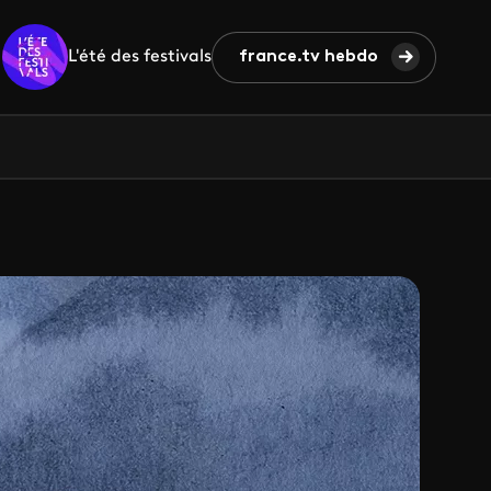
L'été des festivals
france.tv hebdo