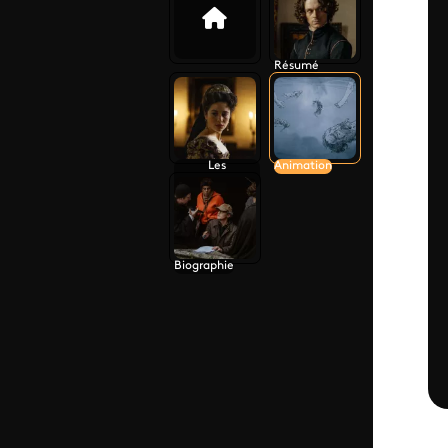
Résumé
Les
Animation
personnages
Biographie