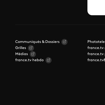
Communiqués & Dossiers
Phototele
Grilles
france.tv
Médias
france.tv
france.tv hebdo
france.tv