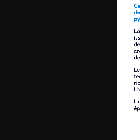
Ce
de
py
La
is
de
cr
de
Le
te
ri
l’
Un
ép