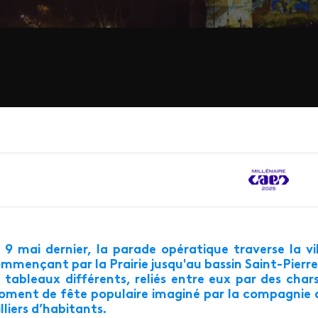
 9 mai dernier, la parade opératique traverse la v
mmençant par la Prairie jusqu'au bassin Saint-Pierr
 tableaux différents, reliés entre eux par des c
ment de fête populaire imaginé par la compagnie du
lliers d’habitants.