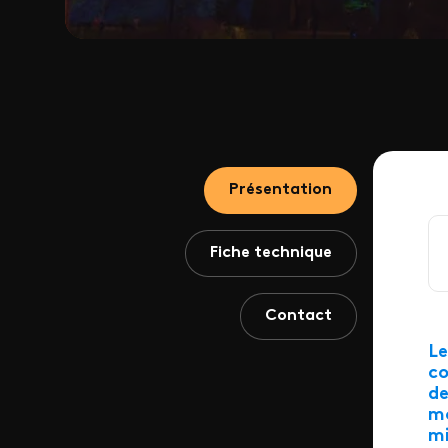
Présentation
Fiche technique
Contact
Le
co
de
mo
mi