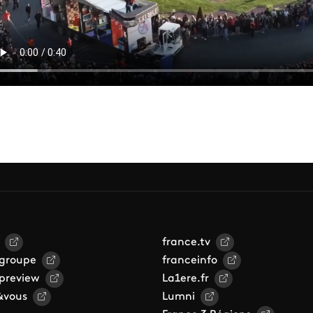
france.tv
 groupe
franceinfo
 preview
La1ere.fr
&vous
Lumni