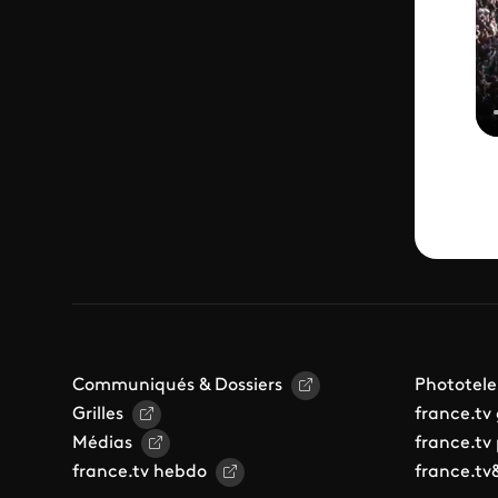
Communiqués & Dossiers
Phototele
Grilles
france.tv
Médias
france.tv
france.tv hebdo
france.tv