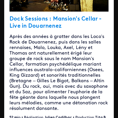
Dock Sessions : Mansion's Cellar -
Live in Douarnenez
Après des années à gratter dans les Loco’s
Rock de Douarnenez, puis dans les salles
rennaises, Malo, Louka, Axel, Lény et
Thomas ont naturellement érigé leur
groupe de rock sous le nom Mansion’s
Cellar, formation psychédélique mariant
influences australo-californiennes (Osees,
King Gizzard) et sonorités traditionnelles
(Bretagne – Gilles Le Bigot, Balkans – Altin
Gun). Du rock, oui, mais avec du saxophone
et du Saz, pour alimenter l’euphorie de la
fête géante dans laquelle nous plongent
leurs mélodies, comme une détonation rock
résolument dansante.
52 mi
n • Réalisation
Julien Cadilhac
• Production
Tita B