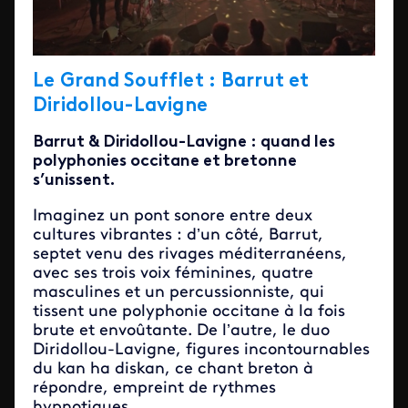
Le
Grand Soufflet : Barrut et
Diridollou-Lavigne
Barrut & Diridollou-Lavigne : quand les
polyphonies occitane et bretonne
s’unissent.
Imaginez un pont sonore entre deux
cultures vibrantes : d’un côté, Barrut,
septet venu des rivages méditerranéens,
avec ses trois voix féminines, quatre
masculines et un percussionniste, qui
tissent une polyphonie occitane à la fois
brute et envoûtante. De l’autre, le duo
Diridollou-Lavigne, figures incontournables
du kan ha diskan, ce chant breton à
répondre, empreint de rythmes
hypnotiques.