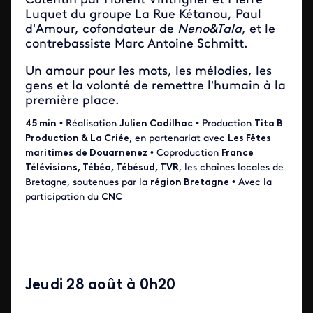
Cotentin par Florent Vintrigner et Pierre
Luquet du groupe La Rue Kétanou, Paul
d’Amour, cofondateur de
Neno&Tala
, et le
contrebassiste Marc Antoine Schmitt.
Un amour pour les mots, les mélodies, les
gens et la volonté de remettre l’humain à la
première place.
45 min
• Réalisation
Julien Cadilhac
• Production
Tita B
Production & La Criée
, en partenariat avec
Les Fêtes
maritimes de Douarnenez
• Coproduction
France
Télévisions, Tébéo, Tébésud, TVR
, les chaînes locales de
Bretagne, soutenues par la
région Bretagne
• Avec la
participation du
CNC
Jeudi 28 août à 0h20