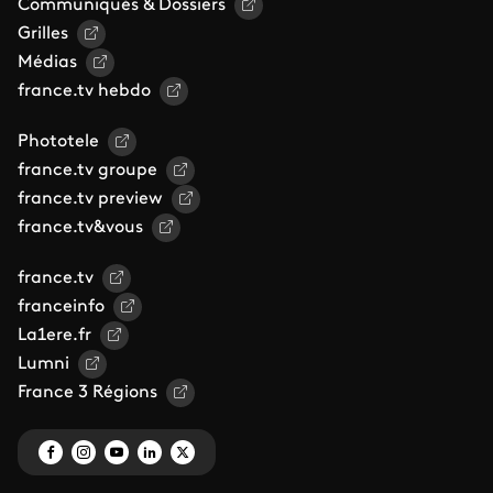
Communiqués & Dossiers
Grilles
Médias
france.tv hebdo
Phototele
france.tv groupe
france.tv preview
france.tv&vous
france.tv
franceinfo
La1ere.fr
Lumni
France 3 Régions