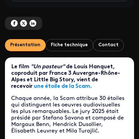
Partagez 'Une nouvelle distinction pour le film "Un pasteur"' sur Facebook
Partagez 'Une nouvelle distinction pour le film "Un pasteur"' sur X
Partagez 'Une nouvelle distinction pour le film "Un pasteur"' sur 
Présentation
Fiche technique
Contact
Le film
"Un pasteur"
de Louis Hanquet,
coproduit par France 3 Auvergne-Rhône-
Alpes et Little Big Story, vient de
recevoir
une étoile de la Scam.
Chaque année, la Scam attribue 30 étoiles
qui distinguent les oeuvres audiovisuelles
les plus remarquables. Le jury 2025 était
présidé par Stefano Savona et composé de
Margaux Benn, Hendrick Dusollier,
Élisabeth Leuvrey et Mila Turajlić.