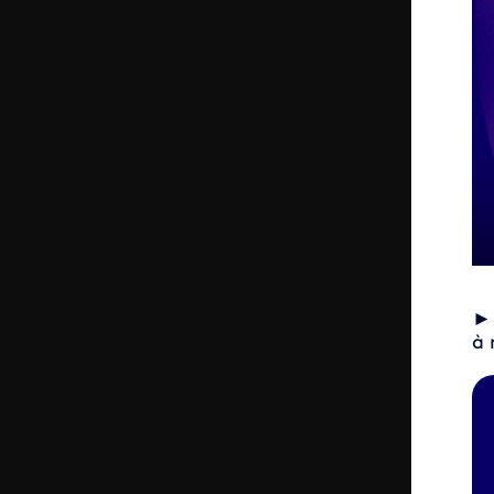
à 
Vid