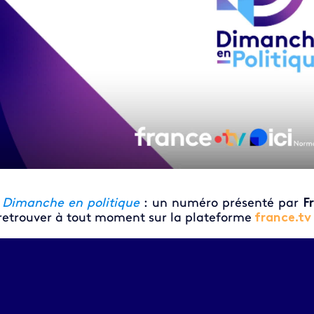
►
Dimanche en politique
: un numéro présenté par
F
retrouver à tout moment sur la plateforme
france.tv
eo file