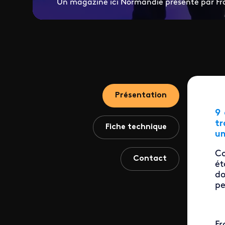
Un magazine ici Normandie présenté par Fr
Présentation
9 
tr
Fiche technique
un
Co
Contact
ét
do
pe
Fr