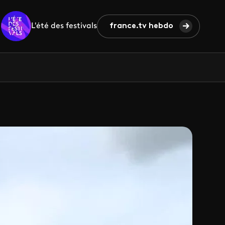
L'été des festivals
france.tv hebdo