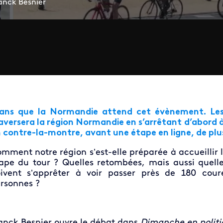
anck Besnier
ans que la Normandie attend cet évènement. Les 8
aversera la région Normandie en s’arrêtant d’abord 
 contre-la-montre, avant une étape en ligne, de plu
mment notre région s’est-elle préparée à accueilli
ape du tour ? Quelles retombées, mais aussi quell
ivent s’apprêter à voir passer près de 180 cou
rsonnes ?
anck Besnier ouvre le débat dans
Dimanche en politi